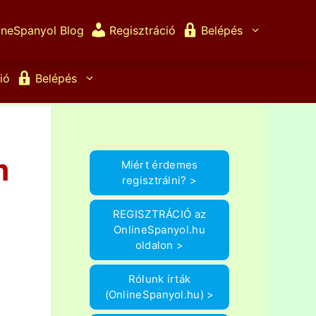
ineSpanyol Blog
Regisztráció
Belépés
ió
Belépés
m
Miért érdemes
regisztrálni? >
REGISZTRÁCIÓ az
OnlineSpanyol.hu
oldalon >
Rólunk írták
(OnlineSpanyol.hu) >