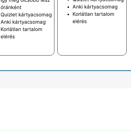
Így még olcsóbb lesz
Anki kártyacsomag
óránként
Korlátlan tartalom
Quizlet kártyacsomag
elérés
Anki kártyacsomag
Korlátlan tartalom
elérés