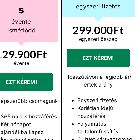
egyszeri fizetés
s
évente
299.000Ft
ismétlődő
egyszeri összeg
129.900Ft
EZT KÉREM!
évente
Hosszútávon a legjobb ár/
EZT KÉREM!
érték arány
Egyszeri fizetés
népszerűbb csomagunk
Korlátlan idejű
hozzáférés
365 napos hozzáférés
Folyamatos
Két hónapot
tartalomfrissítés
ajándékba kapsz
Quizlet kártyacsomag