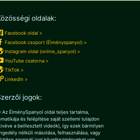
özösségi oldalak:
Facebook oldal >
Facebook csoport (Élményspanyol) >
Instagram oldal (online_spanyol) >
YouTube csatorna >
TikTok >
LinkedIn >
zerzői jogok:
 Az ÉlménySpanyol oldal teljes tartalma,
ematikája és felépítése saját szellemi tulajdon
kivéve a beillesztett videók), így ezek bármilyen
ngedély nélküli másolása, felhasználása, vagy
özlése azonnali jogi következményeket von