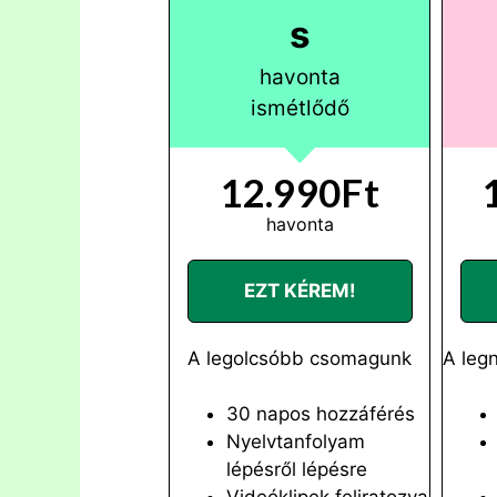
s
havonta
ismétlődő
12.990Ft
havonta
EZT KÉREM!
A legolcsóbb csomagunk
A leg
30 napos hozzáférés
Nyelvtanfolyam
lépésről lépésre