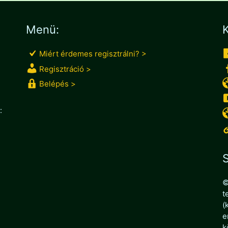
Menü:
K
Miért érdemes regisztrálni? >
Regisztráció >
Belépés >
:
S
©
t
(
e
k