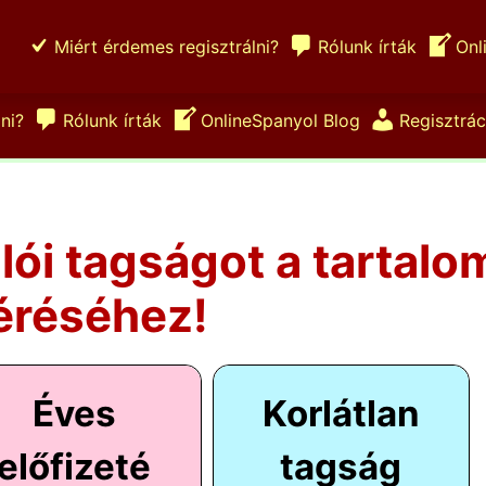
Miért érdemes regisztrálni?
Rólunk írták
Onl
ni?
Rólunk írták
OnlineSpanyol Blog
Regisztrác
ulói tagságot a tartalo
éréséhez!
Éves
Korlátlan
előfizeté
tagság