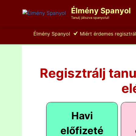
Kilépés
Élmény Spanyol
a
tartalomba
Tanulj játszva spanyolul!
Élmény Spanyol
Miért érdemes regisztrál
Regisztrálj tan
el
Havi
előfizeté