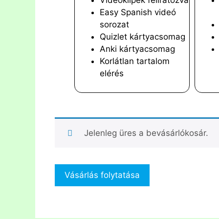
Videóklipek feliratozva
Easy Spanish videó
sorozat
Quizlet kártyacsomag
Anki kártyacsomag
Korlátlan tartalom
elérés
Jelenleg üres a bevásárlókosár.
Vásárlás folytatása