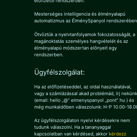
előfizetői rendszerben.
Mesterséges intelligencia és élményalapú
automatizmus az ÉlménySpanyol rendszerében
Ötvöztük a nyelvtanfolyamok fokozatosságát, a
magánoktatás személyes hangvételét és az
élményalapú módszertan előnyeit egy
rendszerben.
Ügyfélszolgálat:
Ha az előfizetéseddel, az oldal használatával,
vagy a számlázással akad problémád, írj nekün
(email: hello „@” elmenyspanyol „pont” hu ) és
még munkaidőben válaszolunk: H-P 10.00-18.0
Az ügyfélszolgálaton nyelvi kérdésekre nem
tudunk válaszolni. Ha a tananyaggal
kapcsolatban van kérdésed, akkor
kérdezz