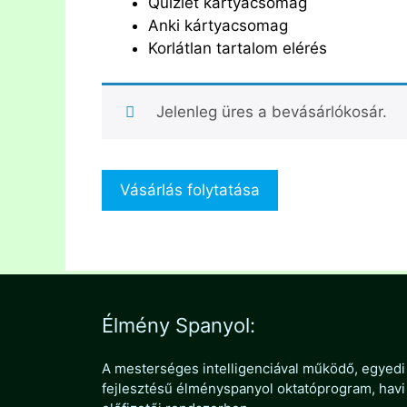
Quizlet kártyacsomag
Anki kártyacsomag
Korlátlan tartalom elérés
Jelenleg üres a bevásárlókosár.
Vásárlás folytatása
Élmény Spanyol:
A mesterséges intelligenciával működő, egyedi
fejlesztésű élményspanyol oktatóprogram, havi