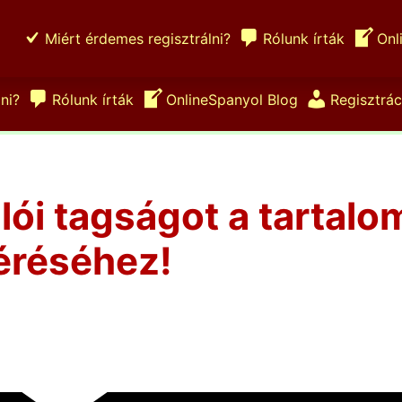
Miért érdemes regisztrálni?
Rólunk írták
Onl
ni?
Rólunk írták
OnlineSpanyol Blog
Regisztrác
ulói tagságot a tartalo
éréséhez!