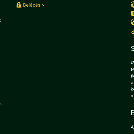
Belépés >
:
S
©
t
(
e
k
k
m
0
B
A