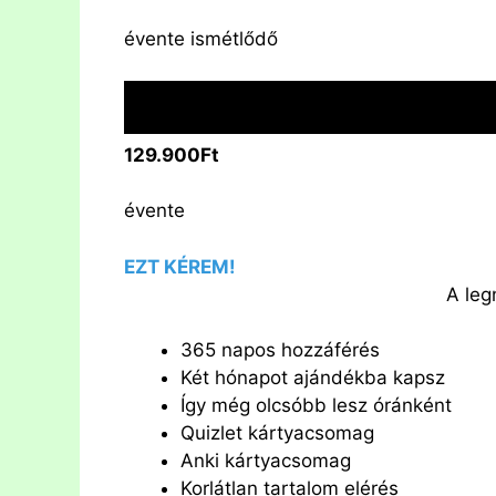
évente ismétlődő
129.900Ft
évente
EZT KÉREM!
A le
365 napos hozzáférés
Két hónapot ajándékba kapsz
Így még olcsóbb lesz óránként
Quizlet kártyacsomag
Anki kártyacsomag
Korlátlan tartalom elérés