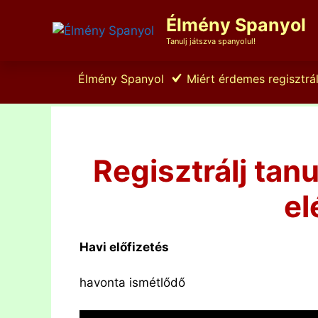
Kilépés
Élmény Spanyol
a
tartalomba
Tanulj játszva spanyolul!
Élmény Spanyol
Miért érdemes regisztrál
Regisztrálj tan
el
Havi előfizetés
havonta ismétlődő