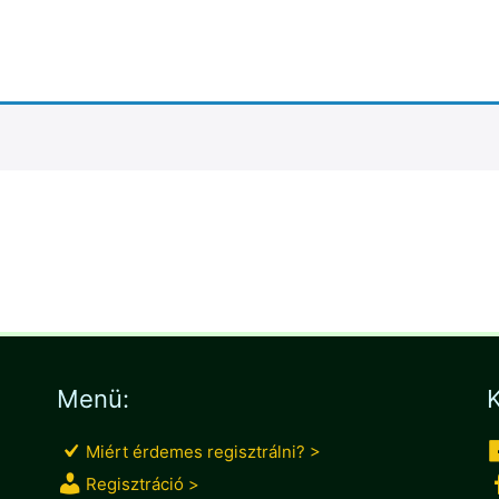
Menü:
K
Miért érdemes regisztrálni? >
Regisztráció >