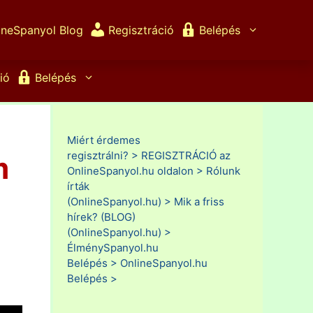
ineSpanyol Blog
Regisztráció
Belépés
ió
Belépés
Miért érdemes
regisztrálni? >
REGISZTRÁCIÓ az
m
OnlineSpanyol.hu oldalon >
Rólunk
írták
(OnlineSpanyol.hu) >
Mik a friss
hírek? (BLOG)
(OnlineSpanyol.hu) >
ÉlménySpanyol.hu
Belépés >
OnlineSpanyol.hu
Belépés >