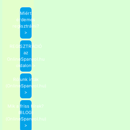
Miért
érdemes
regisztrálni?
>
REGISZTRÁCIÓ
az
OnlineSpanyol.hu
oldalon >
Rólunk írták
(OnlineSpanyol.hu)
>
Mik a friss hírek?
(BLOG)
(OnlineSpanyol.hu)
>