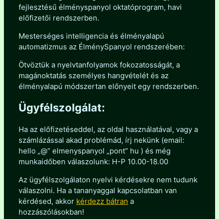
fejlesztésű élményspanyol oktatóprogram, havi
előfizetői rendszerben.
Mesterséges intelligencia és élményalapú
automatizmus az ÉlménySpanyol rendszerében:
Ötvöztük a nyelvtanfolyamok fokozatosságát, a
magánoktatás személyes hangvételét és az
élményalapú módszertan előnyeit egy rendszerben.
Ügyfélszolgálat:
Ha az előfizetéseddel, az oldal használatával, vagy a
számlázással akad problémád, írj nekünk (email:
hello „@” elmenyspanyol „pont” hu ) és még
munkaidőben válaszolunk: H-P 10.00-18.00
Az ügyfélszolgálaton nyelvi kérdésekre nem tudunk
válaszolni. Ha a tananyaggal kapcsolatban van
kérdésed, akkor
kérdezz bátran
a
hozzászólásokban!