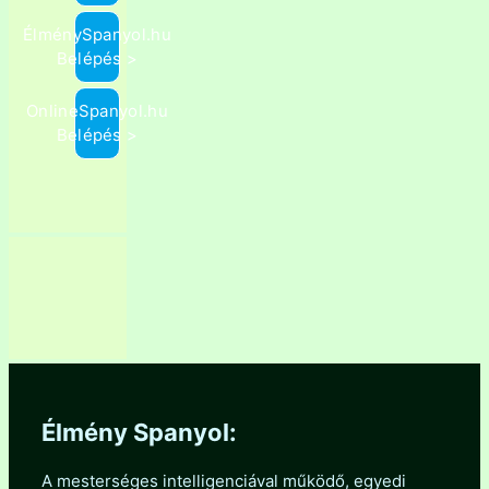
ÉlménySpanyol.hu
Belépés >
OnlineSpanyol.hu
Belépés >
Élmény Spanyol:
A mesterséges intelligenciával működő, egyedi