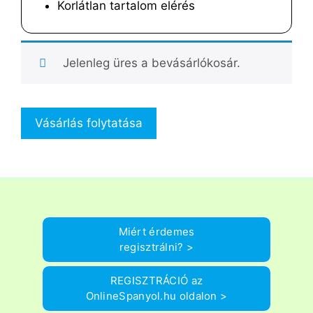
Korlátlan tartalom elérés
Jelenleg üres a bevásárlókosár.
Vásárlás folytatása
Miért érdemes
regisztrálni? >
REGISZTRÁCIÓ az
OnlineSpanyol.hu oldalon >