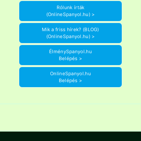
Rólunk írták
(OnlineSpanyol.hu) >
Mik a friss hírek? (BLOG)
(OnlineSpanyol.hu) >
ÉlménySpanyol.hu
Belépés >
OnlineSpanyol.hu
Belépés >