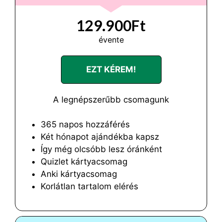
129.900Ft
évente
EZT KÉREM!
A legnépszerűbb csomagunk
365 napos hozzáférés
Két hónapot ajándékba kapsz
Így még olcsóbb lesz óránként
Quizlet kártyacsomag
Anki kártyacsomag
Korlátlan tartalom elérés