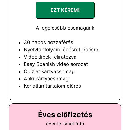
EZT KÉREM!
A legolcsóbb csomagunk
30 napos hozzáférés
Nyelvtanfolyam lépésről lépésre
Videóklipek feliratozva
Easy Spanish videó sorozat
Quizlet kártyacsomag
Anki kártyacsomag
Korlátlan tartalom elérés
Éves előfizetés
évente ismétlődő