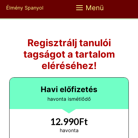
Kilépés
Menü
Élmény Spanyol
a
tartalomba
Regisztrálj tanulói
tagságot a tartalom
eléréséhez!
Havi előfizetés
havonta ismétlődő
12.990Ft
havonta