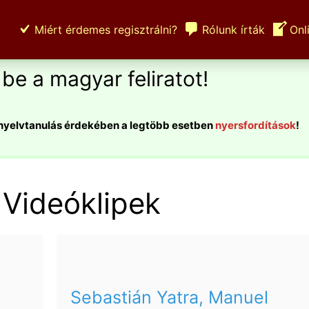
Miért érdemes regisztrálni?
Rólunk írták
Onl
be a magyar feliratot!
 nyelvtanulás érdekében a legtöbb esetben
nyersfordítások
!
 Videóklipek
Sebastián Yatra, Manuel