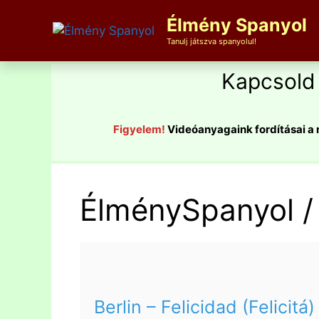
Kilépés
Élmény Spanyol
a
tartalomba
Tanulj játszva spanyolul!
Kapcsold 
Figyelem!
Videóanyagaink fordításai a
ÉlménySpanyol /
Berlin – Felicidad (Felicitá)