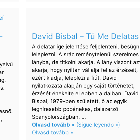
Natasha
–
No
Lo
David Bisbal – Tú Me Delatas
–
Trates
A delatar ige jelentése feljelenteni, besúgni
leleplezni. A srác reménytelenül szerelmes
lányba, de titkolni akarja. A lány viszont az
nyelvű
akarja, hogy nyíltan vállalja fel az érzéseit,
ar
ezért kiadja, leleplezi a fiút. David
eg,
nyilatkozata alapján egy saját történetét,
s.
érzését énekelte el ebben a dalban. David
Bisbal, 1979-ben született, ő az egyik
leghíresebb popénekes, dalszerző
esnő.
Spanyolországban. …
,
Olvasd tovább »
(Sigue leyendo »)
Olvasd tovább »
: