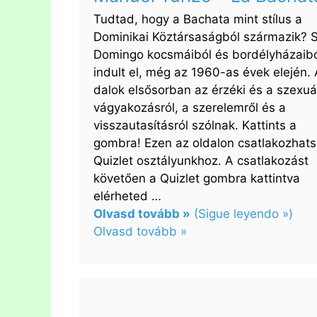
Tudtad, hogy a Bachata mint stílus a
Dominikai Köztársaságból származik? 
Domingo kocsmáiból és bordélyházaib
indult el, még az 1960-as évek elején. 
dalok elsősorban az érzéki és a szexuá
vágyakozásról, a szerelemről és a
visszautasításról szólnak. Kattints a
gombra! Ezen az oldalon csatlakozhats
Quizlet osztályunkhoz. A csatlakozást
követően a Quizlet gombra kattintva
elérheted …
Olvasd tovább »
(Sigue leyendo »)
Olvasd tovább »
:
Manuel
Turizo
–