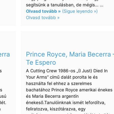
segítsünk a tanulásban, de mégis… …
Olvasd tovább »
(Sigue leyendo »)
Olvasd tovább »
:
Nelson
Arrieta,
Gilberto
Santa
erra
Prince Royce, Maria Becerra 
Rosa
Te Espero
–
Hasta
s
A Cutting Crew 1986-os „(I Just) Died In
Cuándo
Your Arms” című dalát porolta le és
Tú
használta fel ehhez a szerelmes
es
bachatához Prince Royce amerikai énekes
lusú
és Maria Becerra argentín
lét.
énekeső.Tanulóinknak ismét lefordítva,
a
feliratozva, kiszótárazva, egy