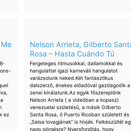
David
Bisbal
–
Tú
Me
o Me
Nelson Arrieta, Gilberto Sant
Delatas
Rosa – Hasta Cuándo Tú
78-
Fergeteges ritmusokkal, dallamokkal és
sons-
hangulattal igazi karneváli hangulatot
varázsolunk neked.Két fantasztikus
guel
dalszerző, énekes előadóval gazdagodik a
lva,
zenei kínálatunk.Az egyik főszereplőnk
 a
Nelson Arrieta ( a videóban a kopasz)
n
venezuelai születésű, a másik Gilberto
k ez
Santa Rosa, ő Puerto Ricoban született és
„Salsa lovagjának” is hívják. Felkészültél e
nagy pörgésre? Nyersfordítás, hogy