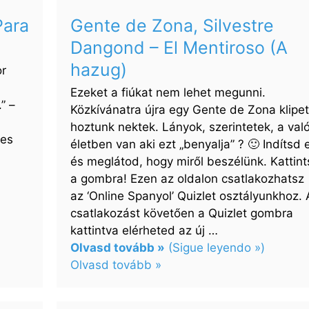
–
Para
Gente de Zona, Silvestre
Será
Dangond – El Mentiroso (A
porque
te
hazug)
or
amo
Ezeket a fiúkat nem lehet megunni.
–
” –
Közkívánatra újra egy Gente de Zona klipet
Azért
hoztunk nektek. Lányok, szerintetek, a val
lehet,
mes
életben van aki ezt „benyalja” ? 🙂 Indítsd e
mert
és meglátod, hogy miről beszélünk. Kattint
szeretlek
a gombra! Ezen az oldalon csatlakozhatsz
az ‘Online Spanyol’ Quizlet osztályunkhoz. 
csatlakozást követően a Quizlet gombra
kattintva elérheted az új …
Olvasd tovább »
(Sigue leyendo »)
Olvasd tovább »
:
Gente