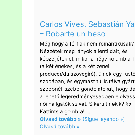
Ti
–
Csak
Carlos Vives, Sebastián Ya
Neked
– Robarte un beso
Még hogy a férfiak nem romantikusak?
Nézzétek meg lányok a lenti dalt, és
képzeljétek el, mikor a négy kolumbiai f
(a két énekes, és a két zenei
producer/dalszövegíró), ülnek egy füst
szobában, és egymást túllicitálva gyárt
szebbnél-szebb gondolatokat, hogy da
a lehető legeredményesebben elolvass
női hallgatók szívét. Sikerült nekik? 🙂
Kattints a gombra! …
Olvasd tovább »
(Sigue leyendo »)
Olvasd tovább »
: