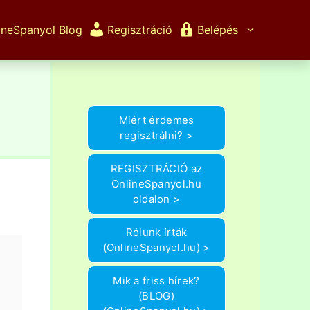
ineSpanyol Blog
Regisztráció
Belépés
Miért érdemes
regisztrálni? >
REGISZTRÁCIÓ az
OnlineSpanyol.hu
oldalon >
Rólunk írták
(OnlineSpanyol.hu) >
Mik a friss hírek?
(BLOG)