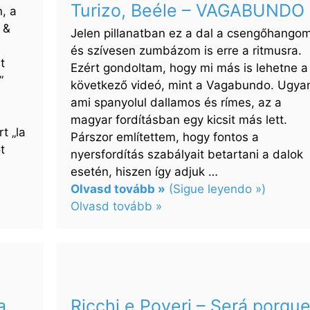
Turizo, Beéle – VAGABUNDO
, a
 &
Jelen pillanatban ez a dal a csengőhangom
és szívesen zumbázom is erre a ritmusra.
t
Ezért gondoltam, hogy mi más is lehetne a
”
következő videó, mint a Vagabundo. Ugya
ami spanyolul dallamos és rímes, az a
magyar fordításban egy kicsit más lett.
t „la
Párszor említettem, hogy fontos a
t
nyersfordítás szabályait betartani a dalok
esetén, hiszen így adjuk …
Olvasd tovább »
(Sigue leyendo »)
Olvasd tovább »
:
Sebastián
Yatra,
Manuel
Turizo,
a
Ricchi e Poveri – Será porqu
Beéle