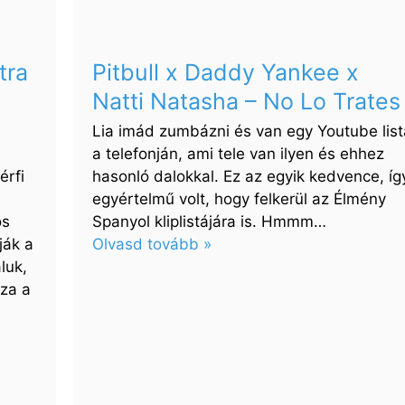
de
Zona,
Silvestre
tra
Pitbull x Daddy Yankee x
Dangond
Natti Natasha – No Lo Trates
–
El
Lia imád zumbázni és van egy Youtube list
Mentiroso
a telefonján, ami tele van ilyen és ehhez
(A
érfi
hasonló dalokkal. Ez az egyik kedvence, íg
hazug)
egyértelmű volt, hogy felkerül az Élmény
ös
Spanyol kliplistájára is. Hmmm…
ják a
Olvasd tovább »
:
luk,
Pitbull
za a
x
Daddy
Yankee
x
Natti