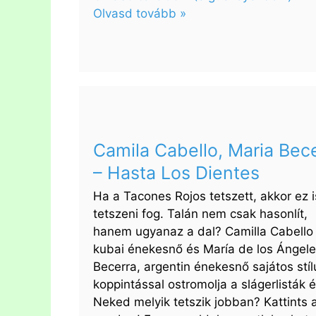
Olvasd tovább »
:
Luis
Miguel
–
Será
Que
No
Camila Cabello, Maria Bec
Me
– Hasta Los Dientes
Amas
Ha a Tacones Rojos tetszett, akkor ez i
tetszeni fog. Talán nem csak hasonlít,
hanem ugyanaz a dal? Camilla Cabello
kubai énekesnő és María de los Ángel
Becerra, argentin énekesnő sajátos stí
koppintással ostromolja a slágerlisták é
Neked melyik tetszik jobban? Kattints 