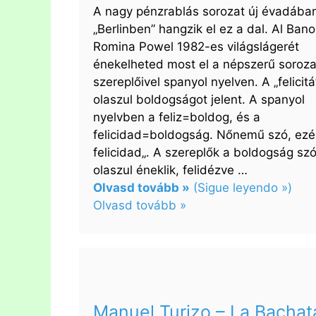
A nagy pénzrablás sorozat új évadában
„Berlinben” hangzik el ez a dal. Al Bano
Romina Powel 1982-es világslágerét
énekelheted most el a népszerű soroza
szereplőivel spanyol nyelven. A „felicitá
olaszul boldogságot jelent. A spanyol
nyelvben a feliz=boldog, és a
felicidad=boldogság. Nőnemű szó, ezér
felicidad„. A szereplők a boldogság szó
olaszul éneklik, felidézve …
Olvasd tovább »
(Sigue leyendo »)
Olvasd tovább »
:
Berlin
–
Felicidad
(Felicitá)
Manuel Turizo – La Bachat