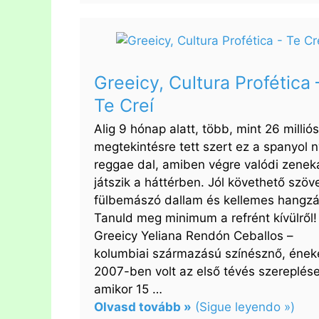
Carlos
Vives,
Sebastián
Yatra
Greeicy, Cultura Profética 
–
Te Creí
Robarte
un
Alig 9 hónap alatt, több, mint 26 milliós
beso
megtekintésre tett szert ez a spanyol 
reggae dal, amiben végre valódi zenek
játszik a háttérben. Jól követhető szöv
fülbemászó dallam és kellemes hangzá
Tanuld meg minimum a refrént kívülről!
Greeicy Yeliana Rendón Ceballos –
kolumbiai származású színésznő, ének
2007-ben volt az első tévés szereplése
amikor 15 …
Olvasd tovább »
(Sigue leyendo »)