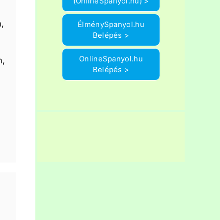
(OnlineSpanyol.hu) >
,
ÉlménySpanyol.hu
Belépés >
OnlineSpanyol.hu
n,
Belépés >
e