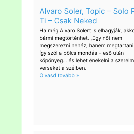
La
Bachata
Alvaro Soler, Topic – Solo 
Ti – Csak Neked
Ha még Alvaro Solert is elhagyják, akk
bármi megtörténhet. „Egy nőt nem
megszerezni nehéz, hanem megtartani.
így szól a bölcs mondás – eső után
köpönyeg… és lehet énekelni a szerel
verseket a szélben.
Olvasd tovább »
:
Alvaro
Soler,
Topic
–
Solo
Para