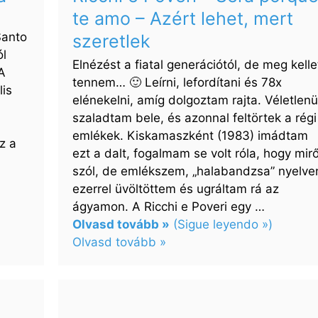
te amo – Azért lehet, mert
–
VAGABUNDO
Santo
szeretlek
ól
Elnézést a fiatal generációtól, de meg kelle
A
tennem… 🙂 Leírni, lefordítani és 78x
lis
elénekelni, amíg dolgoztam rajta. Véletlenü
szaladtam bele, és azonnal feltörtek a régi
emlékek. Kiskamaszként (1983) imádtam
z a
ezt a dalt, fogalmam se volt róla, hogy mirő
szól, de emlékszem, „halabandzsa” nyelve
ezerrel üvöltöttem és ugráltam rá az
ágyamon. A Ricchi e Poveri egy …
Olvasd tovább »
(Sigue leyendo »)
Olvasd tovább »
:
Ricchi
e
Poveri