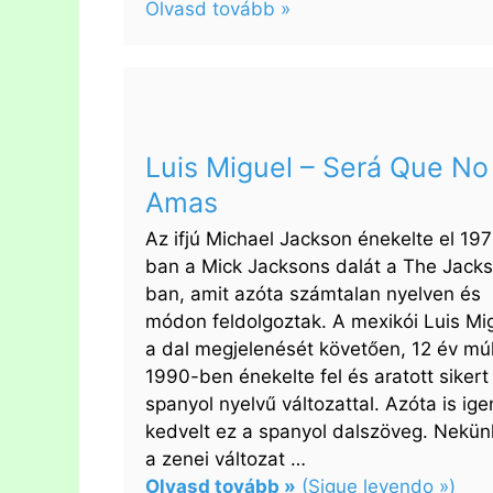
Olvasd tovább »
:
Greeicy,
Cultura
Profética
–
Luis Miguel – Será Que N
Te
Amas
Creí
Az ifjú Michael Jackson énekelte el 19
ban a Mick Jacksons dalát a The Jack
ban, amit azóta számtalan nyelven és
módon feldolgoztak. A mexikói Luis Mi
a dal megjelenését követően, 12 év mú
1990-ben énekelte fel és aratott sikert
spanyol nyelvű változattal. Azóta is ige
kedvelt ez a spanyol dalszöveg. Nekün
a zenei változat …
Olvasd tovább »
(Sigue leyendo »)