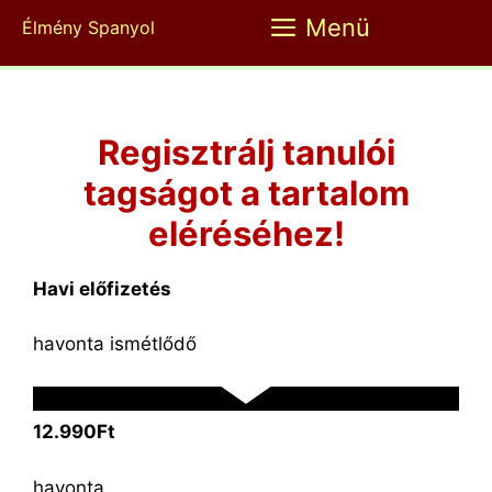
Kilépés
Menü
Élmény Spanyol
a
tartalomba
Regisztrálj tanulói
tagságot a tartalom
eléréséhez!
Havi előfizetés
havonta ismétlődő
12.990Ft
havonta