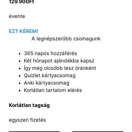
129.900Ft
évente
EZT KÉREM!
A legnépszerűbb csomagunk
365 napos hozzáférés
Két hónapot ajándékba kapsz
Így még olcsóbb lesz óránként
Quizlet kártyacsomag
Anki kártyacsomag
Korlátlan tartalom elérés
Korlátlan tagság
egyszeri fizetés