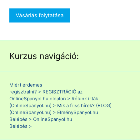
Vásárlás folytatása
Kurzus navigáció:
Miért érdemes
regisztrálni? >
REGISZTRÁCIÓ az
OnlineSpanyol.hu oldalon >
Rólunk írták
(OnlineSpanyol.hu) >
Mik a friss hírek? (BLOG)
(OnlineSpanyol.hu) >
ÉlménySpanyol.hu
Belépés >
OnlineSpanyol.hu
Belépés >