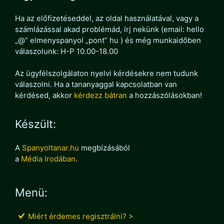
Ha az előfizetéseddel, az oldal használatával, vagy a
számlázással akad problémád, írj nekünk (email: hello
„@” elmenyspanyol „pont” hu ) és még munkaidőben
válaszolunk: H-P 10.00-18.00
Az ügyfélszolgálaton nyelvi kérdésekre nem tudunk
válaszolni. Ha a tananyaggal kapcsolatban van
kérdésed, akkor
kérdezz bátran
a hozzászólásokban!
Készült:
A
Spanyoltanar.hu
megbízásából
a
Média Irodában.
Menü:
Miért érdemes regisztrálni? >