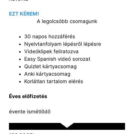
EZT KÉREM!
A legolcsóbb csomagunk
30 napos hozzáférés
Nyelvtanfolyam lépésről lépésre
Videóklipek feliratozva
Easy Spanish videó sorozat
Quizlet kártyacsomag
Anki kártyacsomag
Korlátlan tartalom elérés
Éves előfizetés
évente ismétlődő