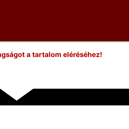
tagságot a tartalom eléréséhez!