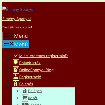
Kilépés
a
tartalomba
Élmény Spanyol
Tanulj játszva spanyolul!
Menü
Menü
Miért érdemes regisztrálni?
Rólunk írták
OnlineSpanyol Blog
Regisztráció
Belépés
Belépés
Kosár
Pénztár