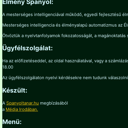
Élmény Spanyol:
A mesterséges intelligenciával működő, egyedi fejlesztésű él
Mesterséges intelligencia és élményalapú automatizmus az 
Ötvöztük a nyelvtanfolyamok fokozatosságát, a magánoktatás
Ügyfélszolgálat:
Ha az előfizetéseddel, az oldal használatával, vagy a számláz
18.00
Az ügyfélszolgálaton nyelvi kérdésekre nem tudunk válaszoln
Készült:
A
Spanyoltanar.hu
megbízásából
a
Média Irodában.
Menü: