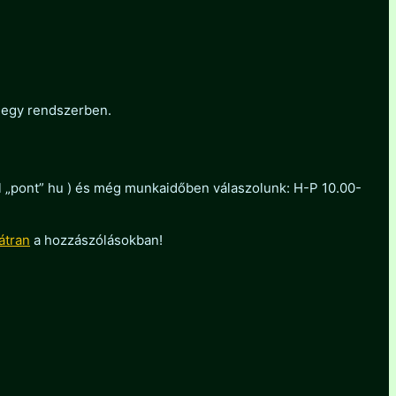
 egy rendszerben.
ol „pont” hu ) és még munkaidőben válaszolunk: H-P 10.00-
átran
a hozzászólásokban!