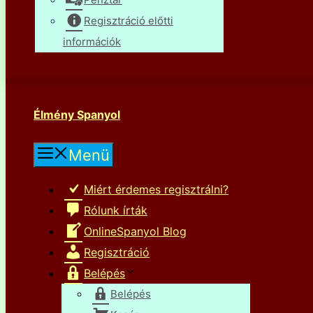
Regisztráció előtti
információk
Élmény Spanyol
Menü
Miért érdemes regisztrálni?
Rólunk írták
OnlineSpanyol Blog
Regisztráció
Belépés
Belépés