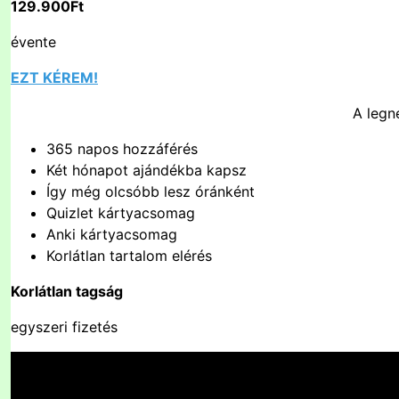
129.900Ft
évente
EZT KÉREM!
A leg
365 napos hozzáférés
Két hónapot ajándékba kapsz
Így még olcsóbb lesz óránként
Quizlet kártyacsomag
Anki kártyacsomag
Korlátlan tartalom elérés
Korlátlan tagság
egyszeri fizetés