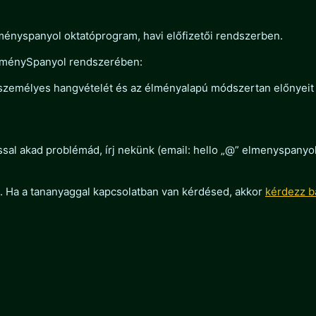
ményspanyol oktatóprogram, havi előfizetői rendszerben.
ÉlménySpanyol rendszerében:
 személyes hangvételét és az élményalapú módszertan előnyeit
ással akad problémád, írj nekünk (email: hello „@” elmenyspany
i. Ha a tananyaggal kapcsolatban van kérdésed, akkor
kérdezz b