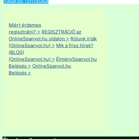
Vásárlás folytatása
Miért érdemes
regisztrálni? >
REGISZTRÁCIÓ az
OnlineSpanyol.hu oldalon >
Rólunk írták
(OnlineSpanyol.hu) >
Mik a friss hírek?
(BLOG)
(OnlineSpanyol.hu) >
ÉlménySpanyol.hu
Belépés >
OnlineSpanyol.hu
Belépés >