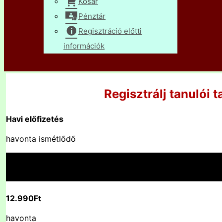
Kosár
Pénztár
Regisztráció előtti
információk
Regisztrálj tanulói 
Havi előfizetés
havonta ismétlődő
12.990Ft
havonta