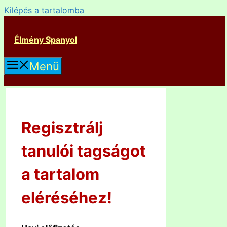
Kilépés a tartalomba
Élmény Spanyol
Menü
Regisztrálj
tanulói tagságot
a tartalom
eléréséhez!