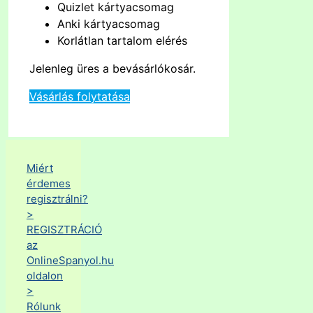
Quizlet kártyacsomag
Anki kártyacsomag
Korlátlan tartalom elérés
Jelenleg üres a bevásárlókosár.
Vásárlás folytatása
Miért
érdemes
regisztrálni?
>
REGISZTRÁCIÓ
az
OnlineSpanyol.hu
oldalon
>
Rólunk