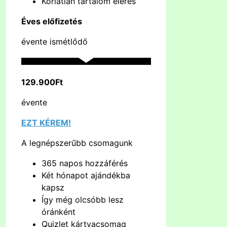
Korlátlan tartalom elérés
Éves előfizetés
évente ismétlődő
129.900Ft
évente
EZT KÉREM!
A legnépszerűbb csomagunk
365 napos hozzáférés
Két hónapot ajándékba
kapsz
Így még olcsóbb lesz
óránként
Quizlet kártyacsomag