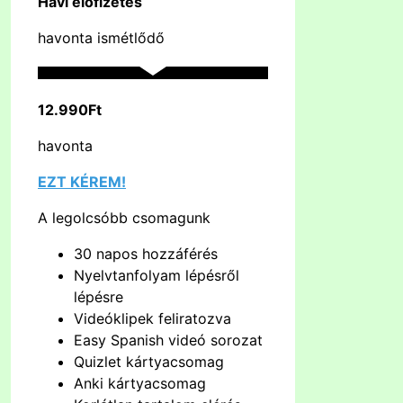
Havi előfizetés
havonta ismétlődő
12.990Ft
havonta
EZT KÉREM!
A legolcsóbb csomagunk
30 napos hozzáférés
Nyelvtanfolyam lépésről
lépésre
Videóklipek feliratozva
Easy Spanish videó sorozat
Quizlet kártyacsomag
Anki kártyacsomag