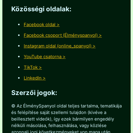
Közösségi oldalak:
Facebook oldal >
Facebook csoport (Élményspanyol) >
Instagram oldal (online_spanyol) >
YouTube csatorna >
TikTok >
LinkedIn >
Szerzői jogok:
© Az ÉlménySpanyol oldal teljes tartalma, tematikája
és felépítése saját szellemi tulajdon (kivéve a
beillesztett videók), így ezek bármilyen engedély
nélküli másolása, felhasználása, vagy közlése
azonnali jogi következményeket von maga után.