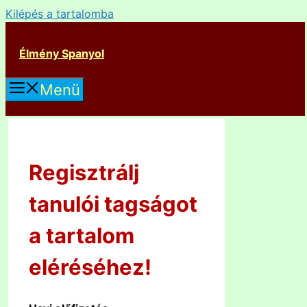
Kilépés a tartalomba
Élmény Spanyol
Menü
Regisztrálj
tanulói tagságot
a tartalom
eléréséhez!