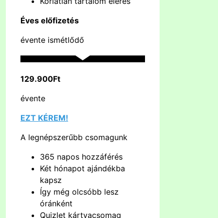
Korlátlan tartalom elérés
Éves előfizetés
évente ismétlődő
129.900Ft
évente
EZT KÉREM!
A legnépszerűbb csomagunk
365 napos hozzáférés
Két hónapot ajándékba
kapsz
Így még olcsóbb lesz
óránként
Quizlet kártyacsomag