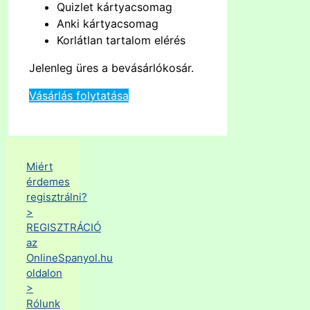
Quizlet kártyacsomag
Anki kártyacsomag
Korlátlan tartalom elérés
Jelenleg üres a bevásárlókosár.
Vásárlás folytatása
Miért
érdemes
regisztrálni?
>
REGISZTRÁCIÓ
az
OnlineSpanyol.hu
oldalon
>
Rólunk