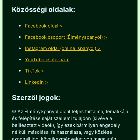
Közösségi oldalak:
Facebook oldal >
Facebook csoport (Élményspanyol) >
Instagram oldal (online_spanyol) >
YouTube csatorna >
TikTok >
LinkedIn >
Szerzői jogok:
© Az ÉlménySpanyol oldal teljes tartalma, tematikája
és felépítése saját szellemi tulajdon (kivéve a
beillesztett videók), így ezek bármilyen engedély
nélküli másolása, felhasználása, vagy közlése
azonnali jogi következményeket von maga után.