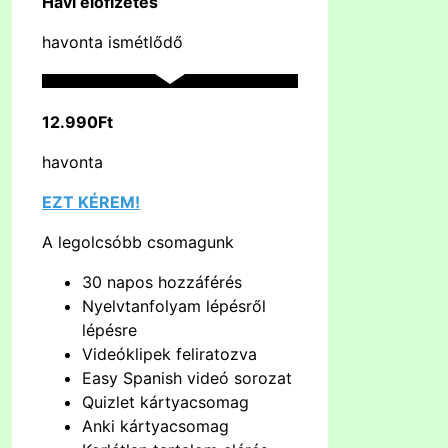
Havi előfizetés
havonta ismétlődő
12.990Ft
havonta
EZT KÉREM!
A legolcsóbb csomagunk
30 napos hozzáférés
Nyelvtanfolyam lépésről
lépésre
Videóklipek feliratozva
Easy Spanish videó sorozat
Quizlet kártyacsomag
Anki kártyacsomag