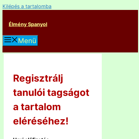
Kilépés a tartalomba
Élmény Spanyol
Menü
Regisztrálj
tanulói tagságot
a tartalom
eléréséhez!