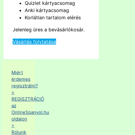
Quizlet kártyacsomag
Anki kártyacsomag
Korlátlan tartalom elérés
Jelenleg üres a bevásárlókosár.
Vásárlás folytatása
Miért
érdemes
regisztrálni?
>
REGISZTRÁCIÓ
az
OnlineSpanyol.hu
oldalon
>
Rólunk