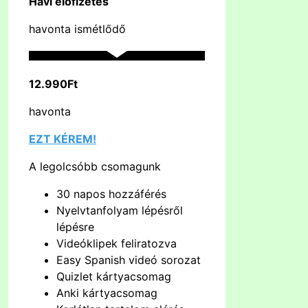
Havi előfizetés
havonta ismétlődő
12.990Ft
havonta
EZT KÉREM!
A legolcsóbb csomagunk
30 napos hozzáférés
Nyelvtanfolyam lépésről
lépésre
Videóklipek feliratozva
Easy Spanish videó sorozat
Quizlet kártyacsomag
Anki kártyacsomag