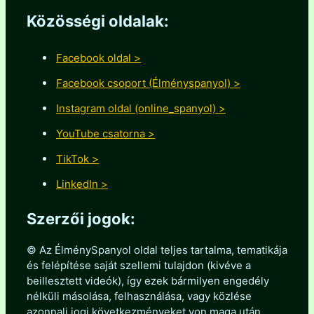
Közösségi oldalak:
Facebook oldal >
Facebook csoport (Élményspanyol) >
Instagram oldal (online_spanyol) >
YouTube csatorna >
TikTok >
LinkedIn >
Szerzői jogok:
© Az ÉlménySpanyol oldal teljes tartalma, tematikája
és felépítése saját szellemi tulajdon (kivéve a
beillesztett videók), így ezek bármilyen engedély
nélküli másolása, felhasználása, vagy közlése
azonnali jogi következményeket von maga után.