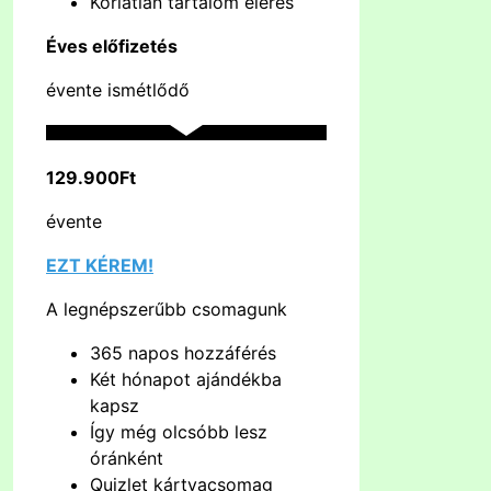
Korlátlan tartalom elérés
Éves előfizetés
évente ismétlődő
129.900Ft
évente
EZT KÉREM!
A legnépszerűbb csomagunk
365 napos hozzáférés
Két hónapot ajándékba
kapsz
Így még olcsóbb lesz
óránként
Quizlet kártyacsomag