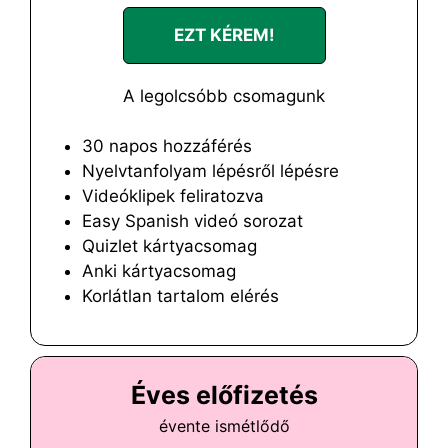
EZT KÉREM!
A legolcsóbb csomagunk
30 napos hozzáférés
Nyelvtanfolyam lépésről lépésre
Videóklipek feliratozva
Easy Spanish videó sorozat
Quizlet kártyacsomag
Anki kártyacsomag
Korlátlan tartalom elérés
Éves előfizetés
évente ismétlődő