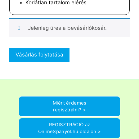
Korlátlan tartalom elérés
Jelenleg üres a bevásárlókosár.
Vásárlás folytatása
Miért érdemes
regisztrálni? >
REGISZTRÁCIÓ az
OnlineSpanyol.hu oldalon >