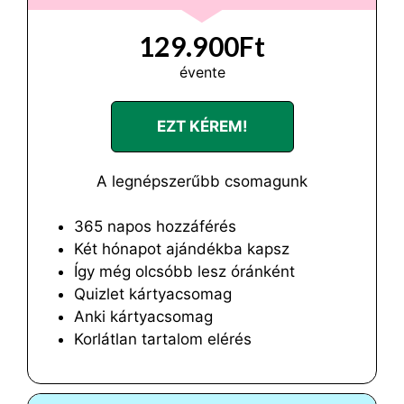
129.900Ft
évente
EZT KÉREM!
A legnépszerűbb csomagunk
365 napos hozzáférés
Két hónapot ajándékba kapsz
Így még olcsóbb lesz óránként
Quizlet kártyacsomag
Anki kártyacsomag
Korlátlan tartalom elérés