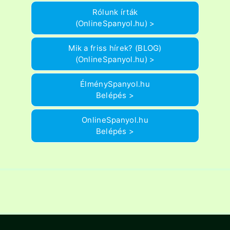
Rólunk írták
(OnlineSpanyol.hu) >
Mik a friss hírek? (BLOG)
(OnlineSpanyol.hu) >
ÉlménySpanyol.hu
Belépés >
OnlineSpanyol.hu
Belépés >