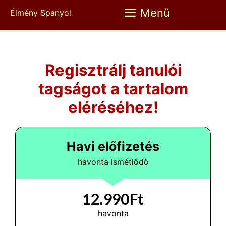
Kilépés
Menü
Élmény Spanyol
a
tartalomba
Regisztrálj tanulói
tagságot a tartalom
eléréséhez!
Havi előfizetés
havonta ismétlődő
12.990Ft
havonta