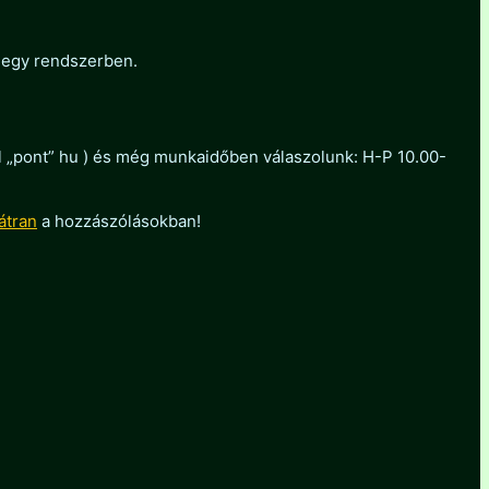
 egy rendszerben.
ol „pont” hu ) és még munkaidőben válaszolunk: H-P 10.00-
átran
a hozzászólásokban!