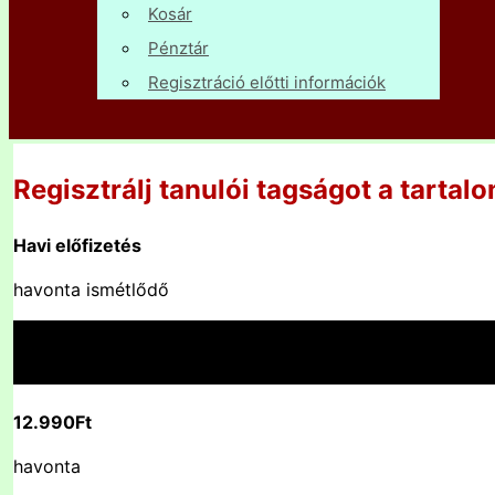
Kosár
Pénztár
Regisztráció előtti információk
Regisztrálj tanulói tagságot a tartal
Havi előfizetés
havonta ismétlődő
12.990Ft
havonta