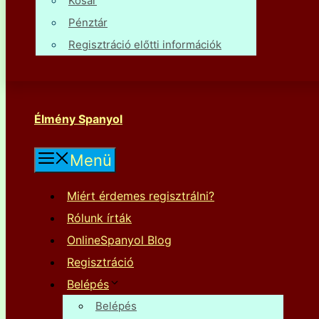
Kosár
Pénztár
Regisztráció előtti információk
Élmény Spanyol
Menü
Miért érdemes regisztrálni?
Rólunk írták
OnlineSpanyol Blog
Regisztráció
Belépés
Belépés