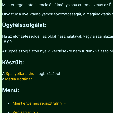
Mesterséges intelligencia és élményalapú automatizmus az 
Ötvöztük a nyelvtanfolyamok fokozatosságát, a magánoktatás
Ügyfélszolgálat:
Ha az előfizetéseddel, az oldal használatával, vagy a számláz
18.00
Az ügyfélszolgálaton nyelvi kérdésekre nem tudunk válaszoln
Készült:
A
Spanyoltanar.hu
megbízásából
a
Média Irodában.
Menü:
Miért érdemes regisztrálni? >
Regisztráció >