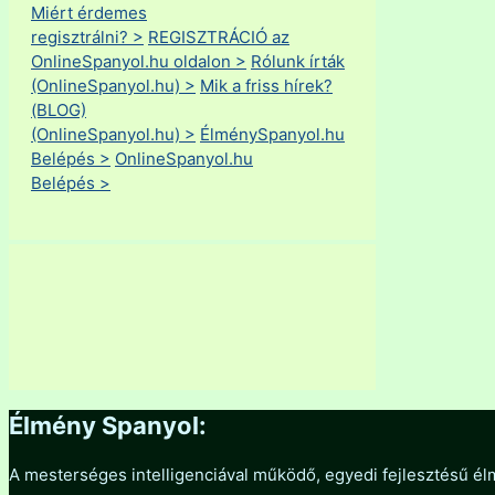
Miért érdemes
regisztrálni? >
REGISZTRÁCIÓ az
OnlineSpanyol.hu oldalon >
Rólunk írták
(OnlineSpanyol.hu) >
Mik a friss hírek?
(BLOG)
(OnlineSpanyol.hu) >
ÉlménySpanyol.hu
Belépés >
OnlineSpanyol.hu
Belépés >
Élmény Spanyol:
A mesterséges intelligenciával működő, egyedi fejlesztésű él