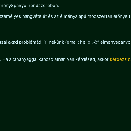
ÉlménySpanyol rendszerében:
 személyes hangvételét és az élményalapú módszertan előnyeit
ással akad problémád, írj nekünk (email: hello „@” elmenyspany
i. Ha a tananyaggal kapcsolatban van kérdésed, akkor
kérdezz b