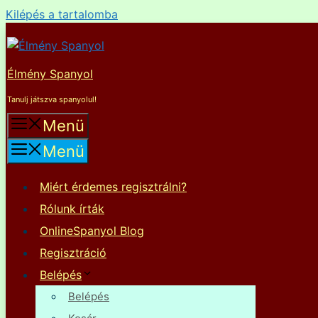
Kilépés a tartalomba
Élmény Spanyol
Tanulj játszva spanyolul!
Menü
Menü
Miért érdemes regisztrálni?
Rólunk írták
OnlineSpanyol Blog
Regisztráció
Belépés
Belépés