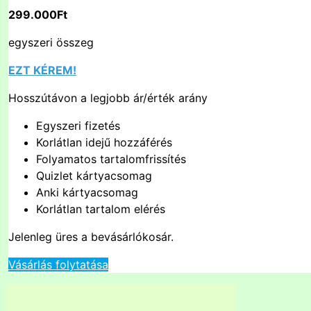
299.000Ft
egyszeri összeg
EZT KÉREM!
Hosszútávon a legjobb ár/érték arány
Egyszeri fizetés
Korlátlan idejű hozzáférés
Folyamatos tartalomfrissítés
Quizlet kártyacsomag
Anki kártyacsomag
Korlátlan tartalom elérés
Jelenleg üres a bevásárlókosár.
Vásárlás folytatása