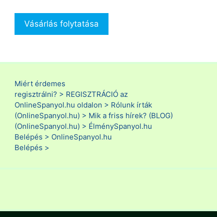
Vásárlás folytatása
Miért érdemes
regisztrálni? >
REGISZTRÁCIÓ az
OnlineSpanyol.hu oldalon >
Rólunk írták
(OnlineSpanyol.hu) >
Mik a friss hírek? (BLOG)
(OnlineSpanyol.hu) >
ÉlménySpanyol.hu
Belépés >
OnlineSpanyol.hu
Belépés >