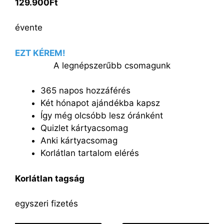
129.900Ft
évente
EZT KÉREM!
A legnépszerűbb csomagunk
365 napos hozzáférés
Két hónapot ajándékba kapsz
Így még olcsóbb lesz óránként
Quizlet kártyacsomag
Anki kártyacsomag
Korlátlan tartalom elérés
Korlátlan tagság
egyszeri fizetés