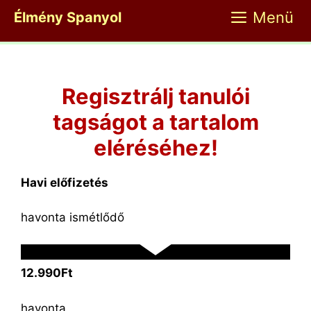
Kilépés
Menü
Élmény Spanyol
a
tartalomba
Regisztrálj tanulói
tagságot a tartalom
eléréséhez!
Havi előfizetés
havonta ismétlődő
12.990Ft
havonta