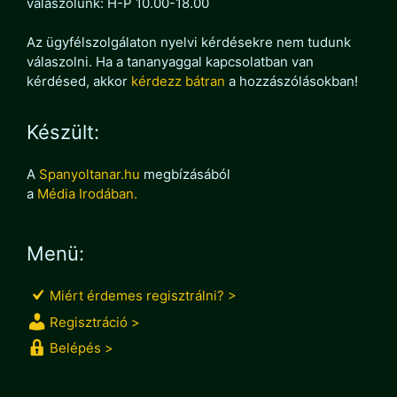
válaszolunk: H-P 10.00-18.00
Az ügyfélszolgálaton nyelvi kérdésekre nem tudunk
válaszolni. Ha a tananyaggal kapcsolatban van
kérdésed, akkor
kérdezz bátran
a hozzászólásokban!
Készült:
A
Spanyoltanar.hu
megbízásából
a
Média Irodában.
Menü:
Miért érdemes regisztrálni? >
Regisztráció >
Belépés >