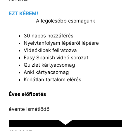
EZT KÉREM!
A legolcsóbb csomagunk
30 napos hozzáférés
Nyelvtanfolyam lépésről lépésre
Videóklipek feliratozva
Easy Spanish videó sorozat
Quizlet kártyacsomag
Anki kártyacsomag
Korlátlan tartalom elérés
Éves előfizetés
évente ismétlődő