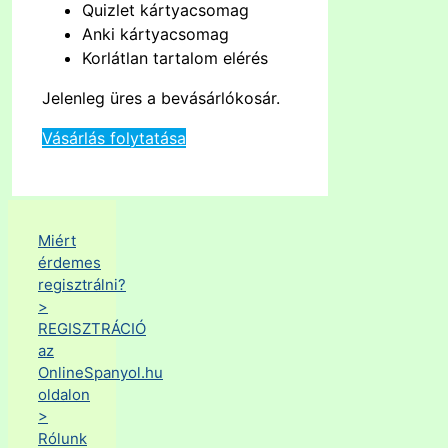
Quizlet kártyacsomag
Anki kártyacsomag
Korlátlan tartalom elérés
Jelenleg üres a bevásárlókosár.
Vásárlás folytatása
Miért
érdemes
regisztrálni?
>
REGISZTRÁCIÓ
az
OnlineSpanyol.hu
oldalon
>
Rólunk