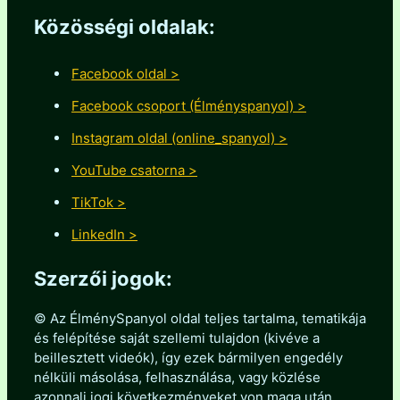
Közösségi oldalak:
Facebook oldal >
Facebook csoport (Élményspanyol) >
Instagram oldal (online_spanyol) >
YouTube csatorna >
TikTok >
LinkedIn >
Szerzői jogok:
© Az ÉlménySpanyol oldal teljes tartalma, tematikája
és felépítése saját szellemi tulajdon (kivéve a
beillesztett videók), így ezek bármilyen engedély
nélküli másolása, felhasználása, vagy közlése
azonnali jogi következményeket von maga után.