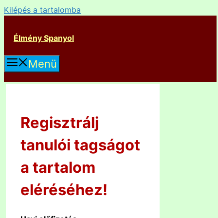
Kilépés a tartalomba
Élmény Spanyol
Menü
Regisztrálj
tanulói tagságot
a tartalom
eléréséhez!