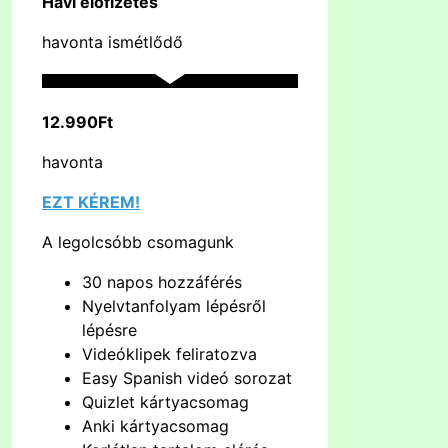
Havi előfizetés
havonta ismétlődő
12.990Ft
havonta
EZT KÉREM!
A legolcsóbb csomagunk
30 napos hozzáférés
Nyelvtanfolyam lépésről
lépésre
Videóklipek feliratozva
Easy Spanish videó sorozat
Quizlet kártyacsomag
Anki kártyacsomag