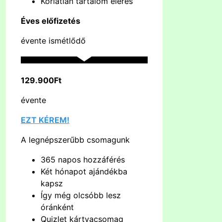
Korlátlan tartalom elérés
Éves előfizetés
évente ismétlődő
129.900Ft
évente
EZT KÉREM!
A legnépszerűbb csomagunk
365 napos hozzáférés
Két hónapot ajándékba
kapsz
Így még olcsóbb lesz
óránként
Quizlet kártyacsomag