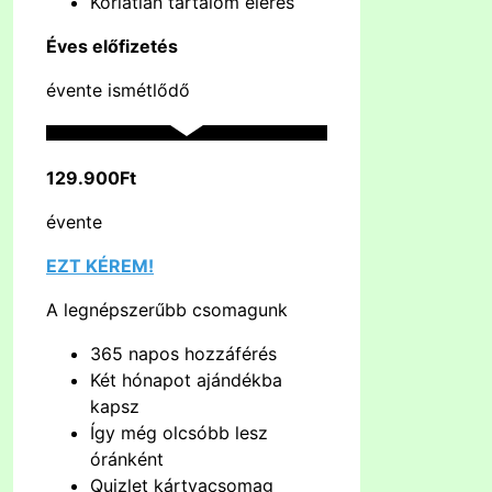
Korlátlan tartalom elérés
Éves előfizetés
évente ismétlődő
129.900Ft
évente
EZT KÉREM!
A legnépszerűbb csomagunk
365 napos hozzáférés
Két hónapot ajándékba
kapsz
Így még olcsóbb lesz
óránként
Quizlet kártyacsomag