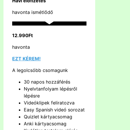
Havi előfizetés
havonta ismétlődő
12.990Ft
havonta
EZT KÉREM!
A legolcsóbb csomagunk
30 napos hozzáférés
Nyelvtanfolyam lépésről
lépésre
Videóklipek feliratozva
Easy Spanish videó sorozat
Quizlet kártyacsomag
Anki kártyacsomag