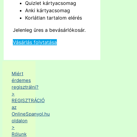
Quizlet kártyacsomag
Anki kártyacsomag
Korlátlan tartalom elérés
Jelenleg üres a bevásárlókosár.
Vásárlás folytatása
Miért
érdemes
regisztrálni?
>
REGISZTRÁCIÓ
az
OnlineSpanyol.hu
oldalon
>
Rólunk