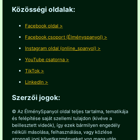
Közösségi oldalak:
Facebook oldal >
Facebook csoport (Élményspanyol) >
Instagram oldal (online_spanyol) >
YouTube csatorna >
TikTok >
LinkedIn >
Szerzői jogok:
© Az ÉlménySpanyol oldal teljes tartalma, tematikája
és felépítése saját szellemi tulajdon (kivéve a
beillesztett videók), így ezek bármilyen engedély
nélküli másolása, felhasználása, vagy közlése
azonnali jogi következményeket von maga után.