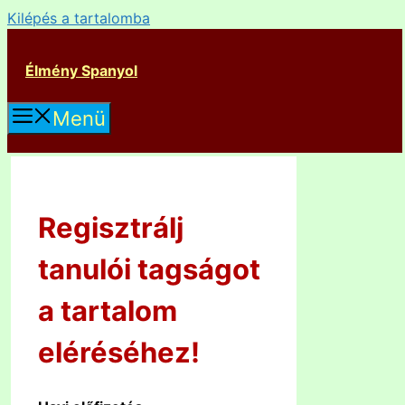
Kilépés a tartalomba
Élmény Spanyol
Menü
Regisztrálj
tanulói tagságot
a tartalom
eléréséhez!