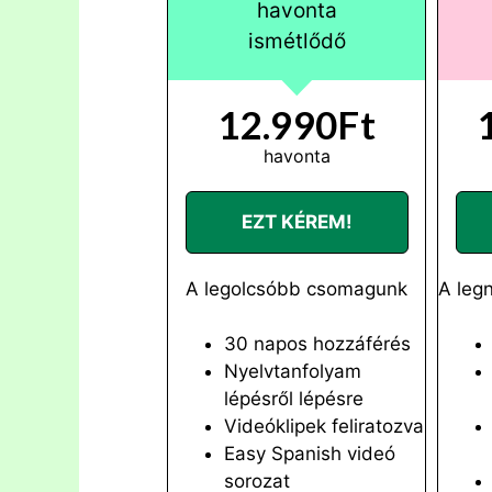
havonta
ismétlődő
12.990Ft
havonta
EZT KÉREM!
A legolcsóbb csomagunk
A leg
30 napos hozzáférés
Nyelvtanfolyam
lépésről lépésre
Videóklipek feliratozva
Easy Spanish videó
sorozat