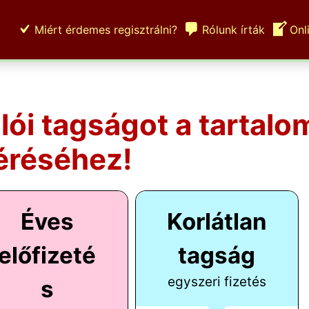
Miért érdemes regisztrálni?
Rólunk írták
Onl
ulói tagságot a tartalo
éréséhez!
Éves
Korlátlan
előfizeté
tagság
egyszeri fizetés
s