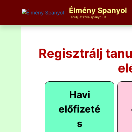
Kilépés
Élmény Spanyol
a
tartalomba
Tanulj játszva spanyolul!
Regisztrálj tan
el
Havi
előfizeté
s