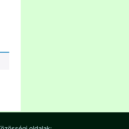
özösségi oldalak: