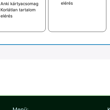
elérés
Anki kártyacsomag
Korlátlan tartalom
elérés
Menü:
K