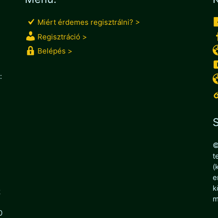
Miért érdemes regisztrálni? >
Regisztráció >
Belépés >
:
S
©
t
(
e
k
k
m
0