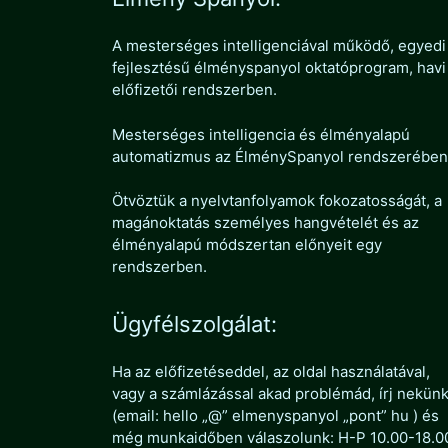
A mesterséges intelligenciával működő, egyedi
fejlesztésű élményspanyol oktatóprogram, havi
előfizetői rendszerben.
Mesterséges intelligencia és élményalapú
automatizmus az ÉlménySpanyol rendszerében
Ötvöztük a nyelvtanfolyamok fokozatosságát, a
magánoktatás személyes hangvételét és az
élményalapú módszertan előnyeit egy
rendszerben.
Ügyfélszolgálat:
Ha az előfizetéseddel, az oldal használatával,
vagy a számlázással akad problémád, írj nekün
(email: hello „@” elmenyspanyol „pont” hu ) és
még munkaidőben válaszolunk: H-P 10.00-18.0