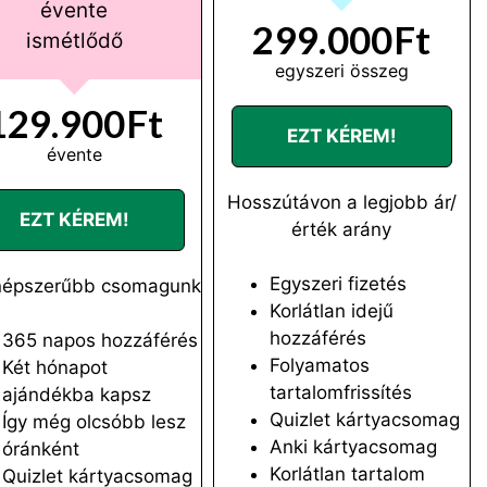
évente
299.000Ft
ismétlődő
egyszeri összeg
129.900Ft
EZT KÉREM!
évente
Hosszútávon a legjobb ár/
EZT KÉREM!
érték arány
Egyszeri fizetés
népszerűbb csomagunk
Korlátlan idejű
hozzáférés
365 napos hozzáférés
Folyamatos
Két hónapot
tartalomfrissítés
ajándékba kapsz
Quizlet kártyacsomag
Így még olcsóbb lesz
Anki kártyacsomag
óránként
Korlátlan tartalom
Quizlet kártyacsomag