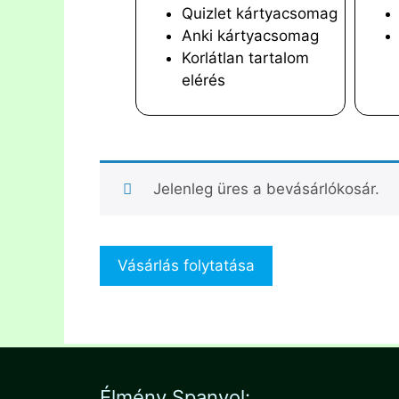
Quizlet kártyacsomag
Anki kártyacsomag
Korlátlan tartalom
elérés
Jelenleg üres a bevásárlókosár.
Vásárlás folytatása
Élmény Spanyol: