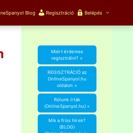
ineSpanyol Blog
Regisztráció
Belépés
m
Miért érdemes
regisztrálni? >
REGISZTRÁCIÓ az
OnlineSpanyol.hu
oldalon >
Rólunk írták
(OnlineSpanyol.hu) >
Mik a friss hírek?
(BLOG)