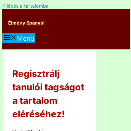
Kilépés a tartalomba
Élmény Spanyol
Menü
Regisztrálj
tanulói tagságot
a tartalom
eléréséhez!