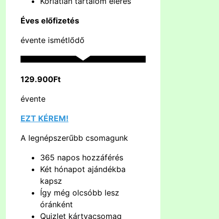
Korlátlan tartalom elérés
Éves előfizetés
évente ismétlődő
129.900Ft
évente
EZT KÉREM!
A legnépszerűbb csomagunk
365 napos hozzáférés
Két hónapot ajándékba
kapsz
Így még olcsóbb lesz
óránként
Quizlet kártyacsomag