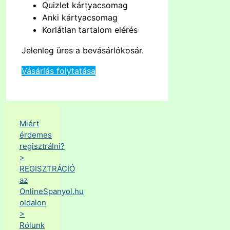
Quizlet kártyacsomag
Anki kártyacsomag
Korlátlan tartalom elérés
Jelenleg üres a bevásárlókosár.
Vásárlás folytatása
Miért
érdemes
regisztrálni?
>
REGISZTRÁCIÓ
az
OnlineSpanyol.hu
oldalon
>
Rólunk