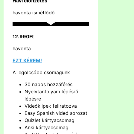
Havi előfizetés
havonta ismétlődő
12.990Ft
havonta
EZT KÉREM!
A legolcsóbb csomagunk
30 napos hozzáférés
Nyelvtanfolyam lépésről
lépésre
Videóklipek feliratozva
Easy Spanish videó sorozat
Quizlet kártyacsomag
Anki kártyacsomag