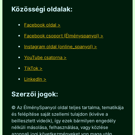
Közösségi oldalak:
Facebook oldal >
Facebook csoport (Élményspanyol) >
Instagram oldal (online_spanyol) >
YouTube csatorna >
TikTok >
LinkedIn >
Szerzői jogok:
© Az ÉlménySpanyol oldal teljes tartalma, tematikája
és felépítése saját szellemi tulajdon (kivéve a
beillesztett videók), így ezek bármilyen engedély
nélküli másolása, felhasználása, vagy közlése
azonnali jogi következményeket von maga után.