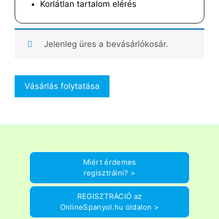
Korlátlan tartalom elérés
Jelenleg üres a bevásárlókosár.
Vásárlás folytatása
Miért érdemes
regisztrálni? >
REGISZTRÁCIÓ az
OnlineSpanyol.hu oldalon >