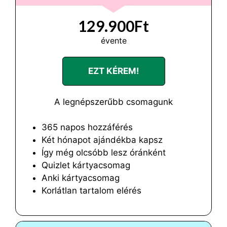
129.900Ft
évente
EZT KÉREM!
A legnépszerűbb csomagunk
365 napos hozzáférés
Két hónapot ajándékba kapsz
Így még olcsóbb lesz óránként
Quizlet kártyacsomag
Anki kártyacsomag
Korlátlan tartalom elérés