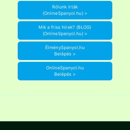
Rólunk írták
(OnlineSpanyol.hu) >
Mik a friss hírek? (BLOG)
(OnlineSpanyol.hu) >
ÉlménySpanyol.hu
Belépés >
OnlineSpanyol.hu
Belépés >