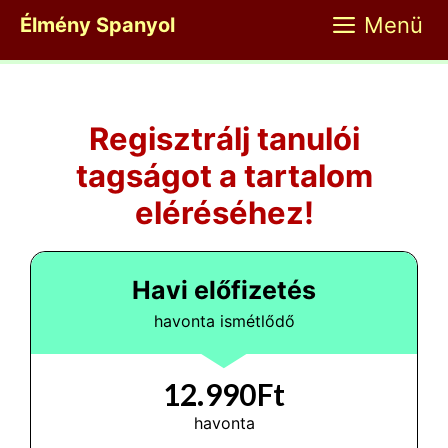
Kilépés
Menü
Élmény Spanyol
a
tartalomba
Regisztrálj tanulói
tagságot a tartalom
eléréséhez!
Havi előfizetés
havonta ismétlődő
12.990Ft
havonta