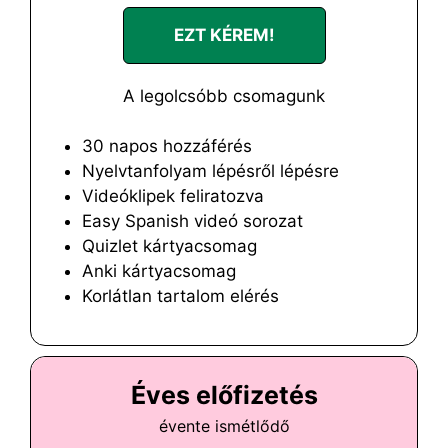
EZT KÉREM!
A legolcsóbb csomagunk
30 napos hozzáférés
Nyelvtanfolyam lépésről lépésre
Videóklipek feliratozva
Easy Spanish videó sorozat
Quizlet kártyacsomag
Anki kártyacsomag
Korlátlan tartalom elérés
Éves előfizetés
évente ismétlődő