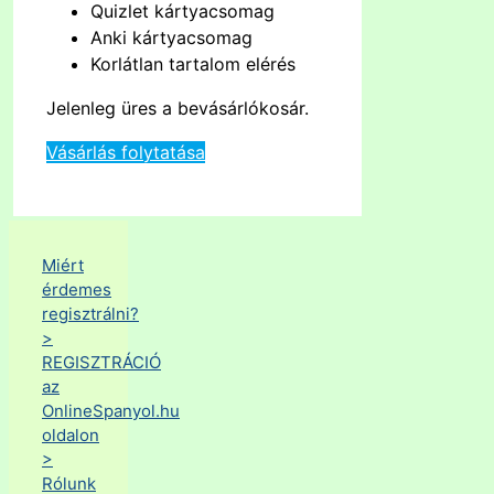
Quizlet kártyacsomag
Anki kártyacsomag
Korlátlan tartalom elérés
Jelenleg üres a bevásárlókosár.
Vásárlás folytatása
Miért
érdemes
regisztrálni?
>
REGISZTRÁCIÓ
az
OnlineSpanyol.hu
oldalon
>
Rólunk