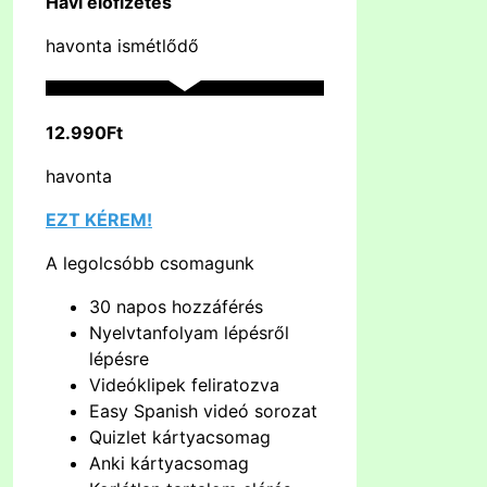
Havi előfizetés
havonta ismétlődő
12.990Ft
havonta
EZT KÉREM!
A legolcsóbb csomagunk
30 napos hozzáférés
Nyelvtanfolyam lépésről
lépésre
Videóklipek feliratozva
Easy Spanish videó sorozat
Quizlet kártyacsomag
Anki kártyacsomag