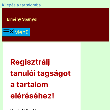
Kilépés a tartalomba
Élmény Spanyol
Menü
Regisztrálj
tanulói tagságot
a tartalom
eléréséhez!