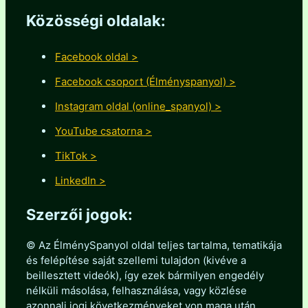
Közösségi oldalak:
Facebook oldal >
Facebook csoport (Élményspanyol) >
Instagram oldal (online_spanyol) >
YouTube csatorna >
TikTok >
LinkedIn >
Szerzői jogok:
© Az ÉlménySpanyol oldal teljes tartalma, tematikája
és felépítése saját szellemi tulajdon (kivéve a
beillesztett videók), így ezek bármilyen engedély
nélküli másolása, felhasználása, vagy közlése
azonnali jogi következményeket von maga után.