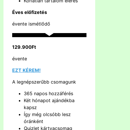
Korlátlan tartalom elérés
Éves előfizetés
évente ismétlődő
129.900Ft
évente
EZT KÉREM!
A legnépszerűbb csomagunk
365 napos hozzáférés
Két hónapot ajándékba
kapsz
Így még olcsóbb lesz
óránként
Quizlet kártyacsomag