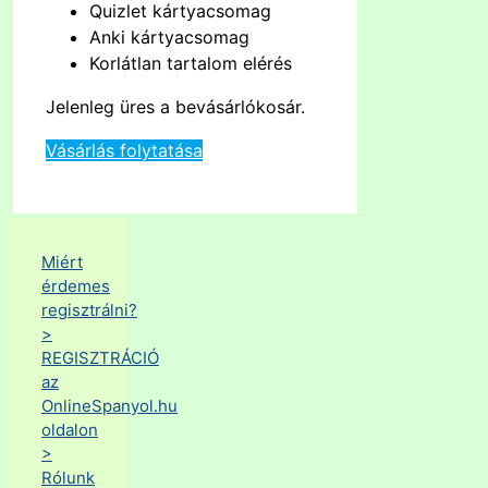
Quizlet kártyacsomag
Anki kártyacsomag
Korlátlan tartalom elérés
Jelenleg üres a bevásárlókosár.
Vásárlás folytatása
Miért
érdemes
regisztrálni?
>
REGISZTRÁCIÓ
az
OnlineSpanyol.hu
oldalon
>
Rólunk