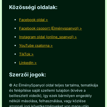
Közösségi oldalak:
Facebook oldal >
Facebook csoport (Élményspanyol) >
Instagram oldal (online_spanyol) >
YouTube csatorna >
TikTok >
LinkedIn >
Szerzői jogok:
© Az ÉlménySpanyol oldal teljes tartalma, tematikája
és felépítése saját szellemi tulajdon (kivéve a
beillesztett videók), így ezek bármilyen engedély
nélküli másolása, felhasználása, vagy közlése
azonnali jogi következményeket von maga után.