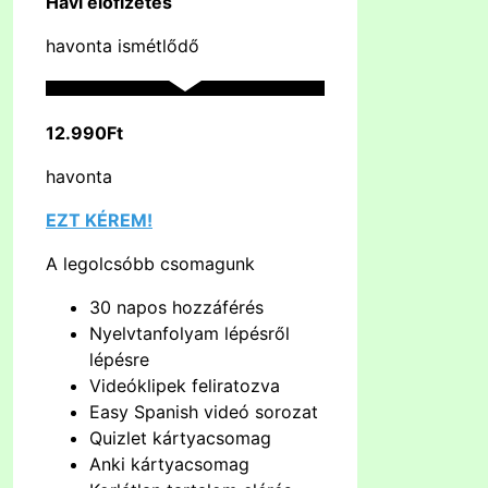
Havi előfizetés
havonta ismétlődő
12.990Ft
havonta
EZT KÉREM!
A legolcsóbb csomagunk
30 napos hozzáférés
Nyelvtanfolyam lépésről
lépésre
Videóklipek feliratozva
Easy Spanish videó sorozat
Quizlet kártyacsomag
Anki kártyacsomag