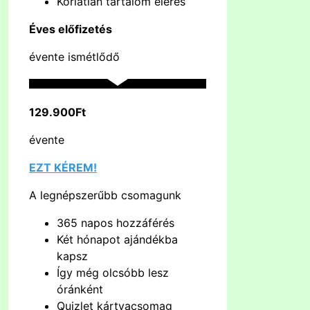
Korlátlan tartalom elérés
Éves előfizetés
évente ismétlődő
129.900Ft
évente
EZT KÉREM!
A legnépszerűbb csomagunk
365 napos hozzáférés
Két hónapot ajándékba
kapsz
Így még olcsóbb lesz
óránként
Quizlet kártyacsomag