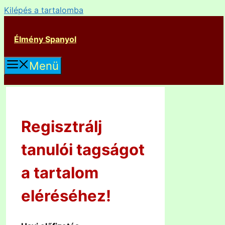
Kilépés a tartalomba
Élmény Spanyol
Menü
Regisztrálj
tanulói tagságot
a tartalom
eléréséhez!