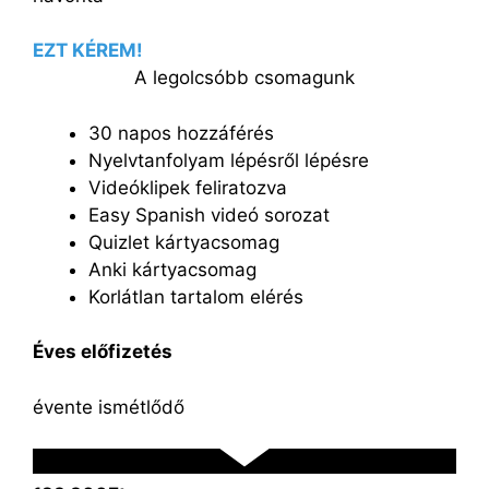
EZT KÉREM!
A legolcsóbb csomagunk
30 napos hozzáférés
Nyelvtanfolyam lépésről lépésre
Videóklipek feliratozva
Easy Spanish videó sorozat
Quizlet kártyacsomag
Anki kártyacsomag
Korlátlan tartalom elérés
Éves előfizetés
évente ismétlődő