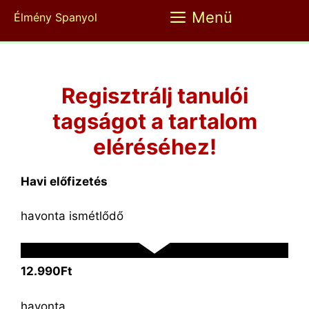
Kilépés
Menü
Élmény Spanyol
a
tartalomba
Regisztrálj tanulói
tagságot a tartalom
eléréséhez!
Havi előfizetés
havonta ismétlődő
12.990Ft
havonta