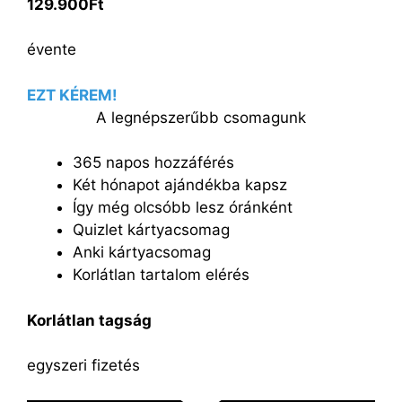
129.900Ft
évente
EZT KÉREM!
A legnépszerűbb csomagunk
365 napos hozzáférés
Két hónapot ajándékba kapsz
Így még olcsóbb lesz óránként
Quizlet kártyacsomag
Anki kártyacsomag
Korlátlan tartalom elérés
Korlátlan tagság
egyszeri fizetés