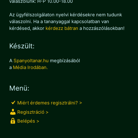
válaszolunk: H-P 10.00-18.00
Az ügyfélszolgálaton nyelvi kérdésekre nem tudunk
válaszolni. Ha a tananyaggal kapcsolatban van
kérdésed, akkor
kérdezz bátran
a hozzászólásokban!
Készült:
A
Spanyoltanar.hu
megbízásából
a
Média Irodában.
Menü:
Miért érdemes regisztrálni? >
Regisztráció >
Belépés >