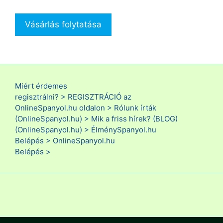
Vásárlás folytatása
Miért érdemes
regisztrálni? >
REGISZTRÁCIÓ az
OnlineSpanyol.hu oldalon >
Rólunk írták
(OnlineSpanyol.hu) >
Mik a friss hírek? (BLOG)
(OnlineSpanyol.hu) >
ÉlménySpanyol.hu
Belépés >
OnlineSpanyol.hu
Belépés >