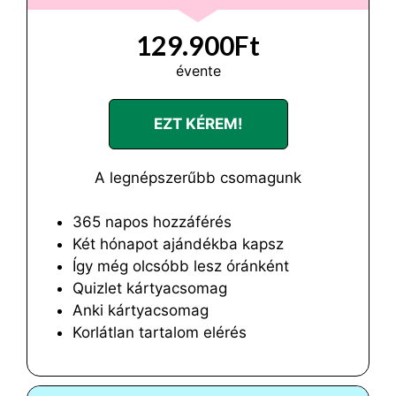
129.900Ft
évente
EZT KÉREM!
A legnépszerűbb csomagunk
365 napos hozzáférés
Két hónapot ajándékba kapsz
Így még olcsóbb lesz óránként
Quizlet kártyacsomag
Anki kártyacsomag
Korlátlan tartalom elérés