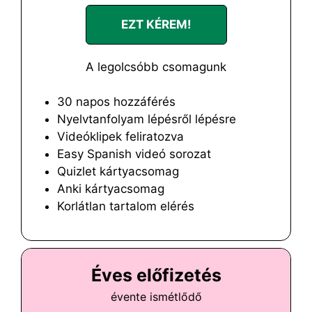
EZT KÉREM!
A legolcsóbb csomagunk
30 napos hozzáférés
Nyelvtanfolyam lépésről lépésre
Videóklipek feliratozva
Easy Spanish videó sorozat
Quizlet kártyacsomag
Anki kártyacsomag
Korlátlan tartalom elérés
Éves előfizetés
évente ismétlődő