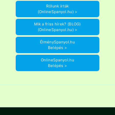
Rólunk írták
(OnlineSpanyol.hu) >
Mik a friss hírek? (BLOG)
(OnlineSpanyol.hu) >
ÉlménySpanyol.hu
Belépés >
OnlineSpanyol.hu
Belépés >