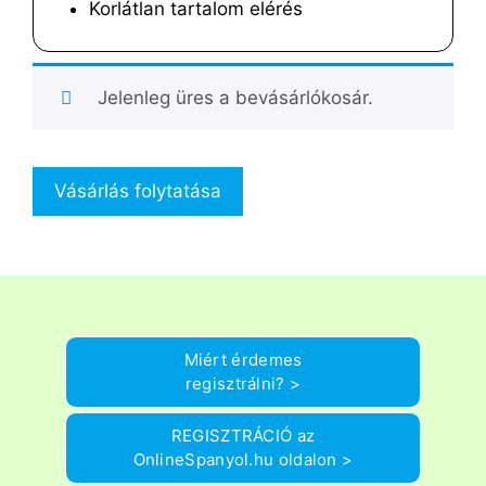
Korlátlan tartalom elérés
Jelenleg üres a bevásárlókosár.
Vásárlás folytatása
Miért érdemes
regisztrálni? >
REGISZTRÁCIÓ az
OnlineSpanyol.hu oldalon >