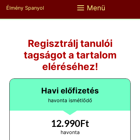
Kilépés
Menü
Élmény Spanyol
a
tartalomba
Regisztrálj tanulói
tagságot a tartalom
eléréséhez!
Havi előfizetés
havonta ismétlődő
12.990Ft
havonta