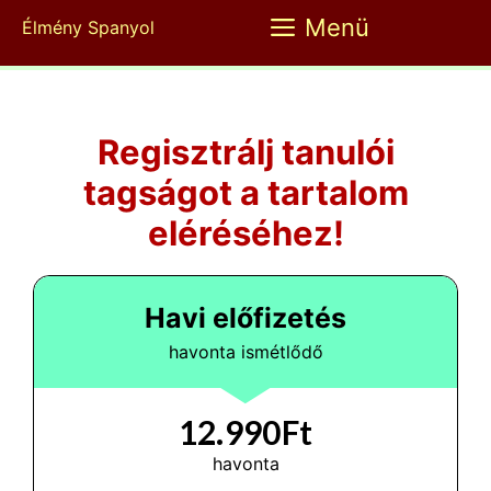
Kilépés
Menü
Élmény Spanyol
a
tartalomba
Regisztrálj tanulói
tagságot a tartalom
eléréséhez!
Havi előfizetés
havonta ismétlődő
12.990Ft
havonta