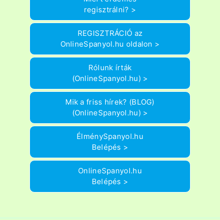
regisztrálni? >
REGISZTRÁCIÓ az
OnlineSpanyol.hu oldalon >
Rólunk írták
(OnlineSpanyol.hu) >
Mik a friss hírek? (BLOG)
(OnlineSpanyol.hu) >
ÉlménySpanyol.hu
Belépés >
OnlineSpanyol.hu
Belépés >