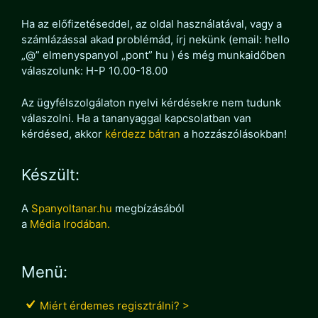
Ha az előfizetéseddel, az oldal használatával, vagy a
számlázással akad problémád, írj nekünk (email: hello
„@” elmenyspanyol „pont” hu ) és még munkaidőben
válaszolunk: H-P 10.00-18.00
Az ügyfélszolgálaton nyelvi kérdésekre nem tudunk
válaszolni. Ha a tananyaggal kapcsolatban van
kérdésed, akkor
kérdezz bátran
a hozzászólásokban!
Készült:
A
Spanyoltanar.hu
megbízásából
a
Média Irodában.
Menü:
Miért érdemes regisztrálni? >