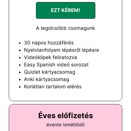
EZT KÉREM!
A legolcsóbb csomagunk
30 napos hozzáférés
Nyelvtanfolyam lépésről lépésre
Videóklipek feliratozva
Easy Spanish videó sorozat
Quizlet kártyacsomag
Anki kártyacsomag
Korlátlan tartalom elérés
Éves előfizetés
évente ismétlődő