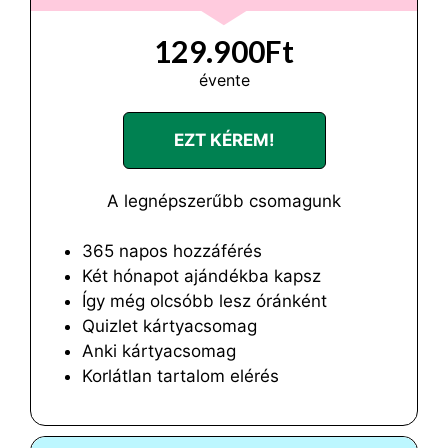
129.900Ft
évente
EZT KÉREM!
A legnépszerűbb csomagunk
365 napos hozzáférés
Két hónapot ajándékba kapsz
Így még olcsóbb lesz óránként
Quizlet kártyacsomag
Anki kártyacsomag
Korlátlan tartalom elérés