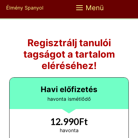
Kilépés
Menü
Élmény Spanyol
a
tartalomba
Regisztrálj tanulói
tagságot a tartalom
eléréséhez!
Havi előfizetés
havonta ismétlődő
12.990Ft
havonta