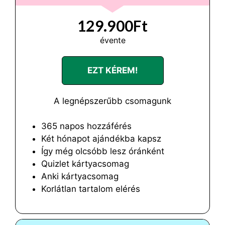
129.900Ft
évente
EZT KÉREM!
A legnépszerűbb csomagunk
365 napos hozzáférés
Két hónapot ajándékba kapsz
Így még olcsóbb lesz óránként
Quizlet kártyacsomag
Anki kártyacsomag
Korlátlan tartalom elérés