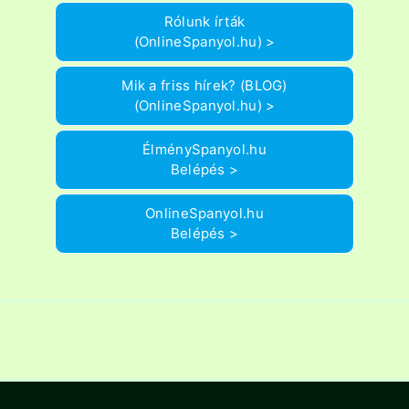
Rólunk írták
(OnlineSpanyol.hu) >
Mik a friss hírek? (BLOG)
(OnlineSpanyol.hu) >
ÉlménySpanyol.hu
Belépés >
OnlineSpanyol.hu
Belépés >