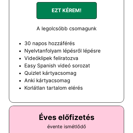
EZT KÉREM!
A legolcsóbb csomagunk
30 napos hozzáférés
Nyelvtanfolyam lépésről lépésre
Videóklipek feliratozva
Easy Spanish videó sorozat
Quizlet kártyacsomag
Anki kártyacsomag
Korlátlan tartalom elérés
Éves előfizetés
évente ismétlődő