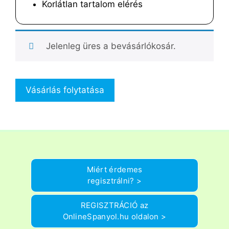
Korlátlan tartalom elérés
Jelenleg üres a bevásárlókosár.
Vásárlás folytatása
Miért érdemes
regisztrálni? >
REGISZTRÁCIÓ az
OnlineSpanyol.hu oldalon >