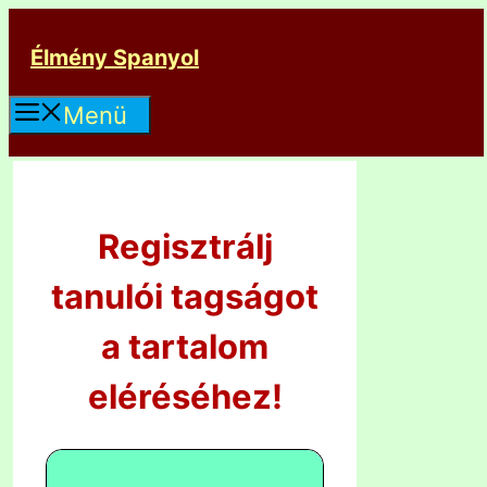
Kilépés
a
Élmény Spanyol
tartalomba
Menü
Regisztrálj
tanulói tagságot
a tartalom
eléréséhez!