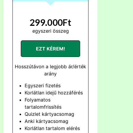
299.000Ft
egyszeri összeg
EZT KÉREM!
Hosszútávon a legjobb ár/érték
arány
Egyszeri fizetés
Korlátlan idejű hozzáférés
Folyamatos
tartalomfrissítés
Quizlet kártyacsomag
Anki kártyacsomag
Korlátlan tartalom elérés