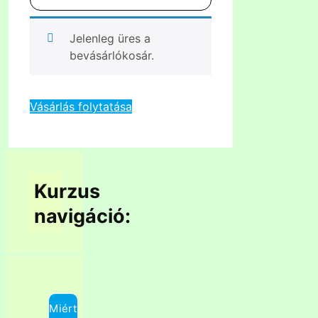
Jelenleg üres a
bevásárlókosár.
Vásárlás folytatása
Kurzus
navigáció:
Miért