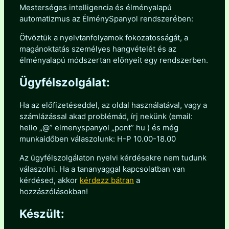
Mesterséges intelligencia és élményalapú
automatizmus az ÉlménySpanyol rendszerében:
Ötvöztük a nyelvtanfolyamok fokozatosságát, a
magánoktatás személyes hangvételét és az
élményalapú módszertan előnyeit egy rendszerben.
Ügyfélszolgálat:
Ha az előfizetéseddel, az oldal használatával, vagy a
számlázással akad problémád, írj nekünk (email:
hello „@” elmenyspanyol „pont” hu ) és még
munkaidőben válaszolunk: H-P 10.00-18.00
Az ügyfélszolgálaton nyelvi kérdésekre nem tudunk
válaszolni. Ha a tananyaggal kapcsolatban van
kérdésed, akkor
kérdezz bátran
a
hozzászólásokban!
Készült: