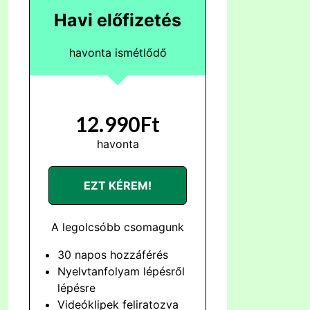
Havi előfizetés
havonta ismétlődő
12.990Ft
havonta
EZT KÉREM!
A legolcsóbb csomagunk
30 napos hozzáférés
Nyelvtanfolyam lépésről
lépésre
Videóklipek feliratozva