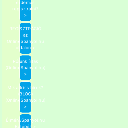
érdemes
regisztrálni?
>
REGISZTRÁCIÓ
az
OnlineSpanyol.hu
oldalon >
Rólunk írták
(OnlineSpanyol.hu)
>
Mik a friss hírek?
(BLOG)
(OnlineSpanyol.hu)
>
ÉlménySpanyol.hu
Belépés >