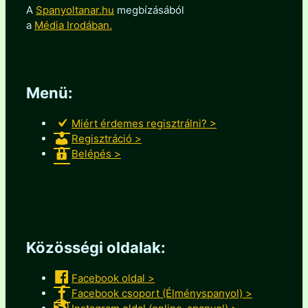
A
Spanyoltanar.hu
megbízásából
a
Média Irodában.
Menü:
Miért érdemes regisztrálni? >
Regisztráció >
Belépés >
Közösségi oldalak:
Facebook oldal >
Facebook csoport (Élményspanyol) >