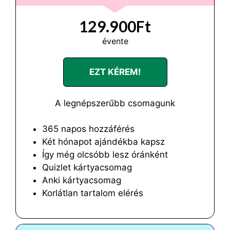
129.900Ft
évente
EZT KÉREM!
A legnépszerűbb csomagunk
365 napos hozzáférés
Két hónapot ajándékba kapsz
Így még olcsóbb lesz óránként
Quizlet kártyacsomag
Anki kártyacsomag
Korlátlan tartalom elérés