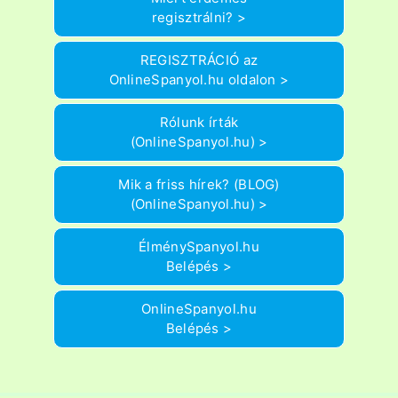
regisztrálni? >
REGISZTRÁCIÓ az
OnlineSpanyol.hu oldalon >
Rólunk írták
(OnlineSpanyol.hu) >
Mik a friss hírek? (BLOG)
(OnlineSpanyol.hu) >
ÉlménySpanyol.hu
Belépés >
OnlineSpanyol.hu
Belépés >