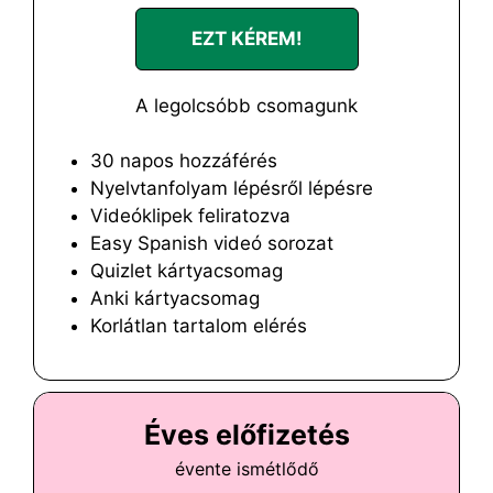
EZT KÉREM!
A legolcsóbb csomagunk
30 napos hozzáférés
Nyelvtanfolyam lépésről lépésre
Videóklipek feliratozva
Easy Spanish videó sorozat
Quizlet kártyacsomag
Anki kártyacsomag
Korlátlan tartalom elérés
Éves előfizetés
évente ismétlődő