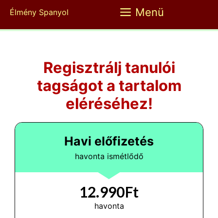
Kilépés
Menü
Élmény Spanyol
a
tartalomba
Regisztrálj tanulói
tagságot a tartalom
eléréséhez!
Havi előfizetés
havonta ismétlődő
12.990Ft
havonta