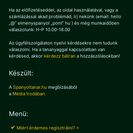
Ha az előfizetéseddel, az oldal használatával, vagy a
számlázással akad problémád, írj nekünk (email: hello
„@” elmenyspanyol „pont” hu ) és még munkaidőben
válaszolunk: H-P 10.00-18.00
Az ügyfélszolgálaton nyelvi kérdésekre nem tudunk
válaszolni. Ha a tananyaggal kapcsolatban van
kérdésed, akkor
kérdezz bátran
a hozzászólásokban!
Készült:
A
Spanyoltanar.hu
megbízásából
a
Média Irodában.
Menü:
Miért érdemes regisztrálni? >