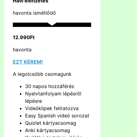
Havi előfizetés
havonta ismétlődő
12.990Ft
havonta
EZT KÉREM!
A legolcsóbb csomagunk
30 napos hozzáférés
Nyelvtanfolyam lépésről
lépésre
Videóklipek feliratozva
Easy Spanish videó sorozat
Quizlet kártyacsomag
Anki kártyacsomag