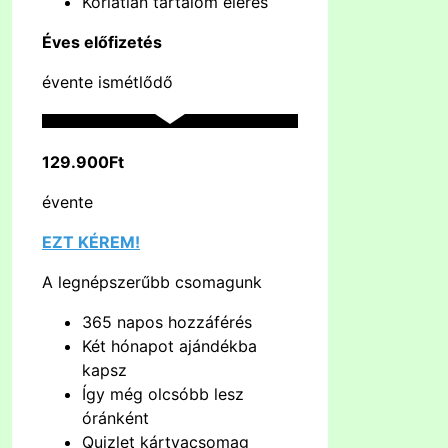
Korlátlan tartalom elérés
Éves előfizetés
évente ismétlődő
129.900Ft
évente
EZT KÉREM!
A legnépszerűbb csomagunk
365 napos hozzáférés
Két hónapot ajándékba
kapsz
Így még olcsóbb lesz
óránként
Quizlet kártyacsomag