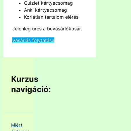
Quizlet kártyacsomag
Anki kártyacsomag
Korlátlan tartalom elérés
Jelenleg üres a bevásárlókosár.
Vásárlás folytatása
Kurzus
navigáció:
Miért