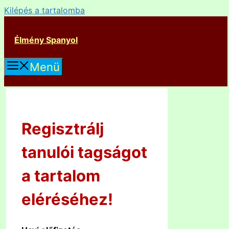
Kilépés a tartalomba
Élmény Spanyol
Menü
Regisztrálj
tanulói tagságot
a tartalom
eléréséhez!