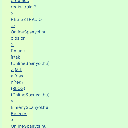
érdemes
regisztrálni?
>
REGISZTRÁCIÓ
az
OnlineSpanyol.hu
oldalon
>
Rólunk
írták
(OnlineSpanyol.hu)
>
Mik
a friss
hírek?
(BLOG)
(OnlineSpanyol.hu)
>
ÉlménySpanyol.hu
Belépés
>
OnlineSpanyol.hu