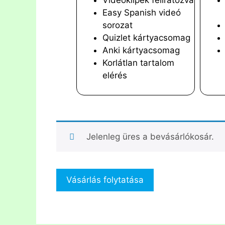
Videóklipek feliratozva
Easy Spanish videó
sorozat
Quizlet kártyacsomag
Anki kártyacsomag
Korlátlan tartalom
elérés
Jelenleg üres a bevásárlókosár.
Vásárlás folytatása