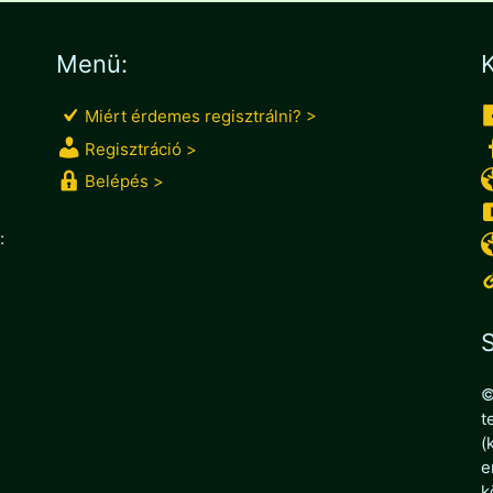
Menü:
K
Miért érdemes regisztrálni? >
Regisztráció >
Belépés >
:
S
©
t
(
e
k