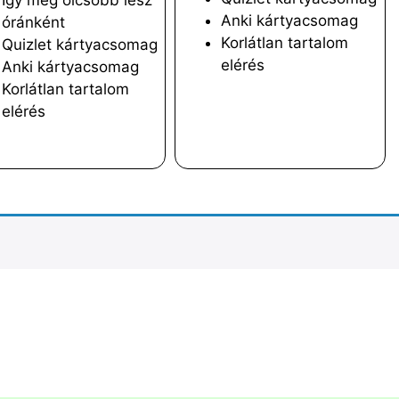
Így még olcsóbb lesz
Anki kártyacsomag
óránként
Korlátlan tartalom
Quizlet kártyacsomag
elérés
Anki kártyacsomag
Korlátlan tartalom
elérés