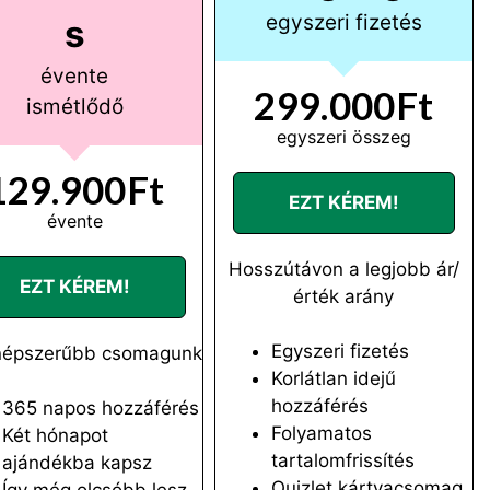
egyszeri fizetés
s
évente
299.000Ft
ismétlődő
egyszeri összeg
129.900Ft
EZT KÉREM!
évente
Hosszútávon a legjobb ár/
EZT KÉREM!
érték arány
Egyszeri fizetés
népszerűbb csomagunk
Korlátlan idejű
hozzáférés
365 napos hozzáférés
Folyamatos
Két hónapot
tartalomfrissítés
ajándékba kapsz
Quizlet kártyacsomag