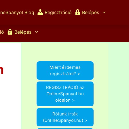
ineSpanyol Blog
Regisztráció
Belépés
ió
Belépés
m
Miért érdemes
regisztrálni? >
REGISZTRÁCIÓ az
OnlineSpanyol.hu
oldalon >
Rólunk írták
(OnlineSpanyol.hu) >