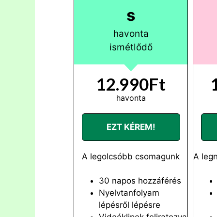
s
havonta
ismétlődő
12.990Ft
havonta
EZT KÉREM!
A legolcsóbb csomagunk
A leg
30 napos hozzáférés
Nyelvtanfolyam
lépésről lépésre