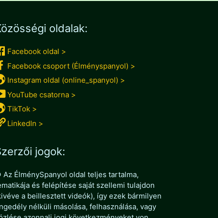
özösségi oldalak:
Facebook oldal >
Facebook csoport (Élményspanyol) >
Instagram oldal (online_spanyol) >
YouTube csatorna >
TikTok >
LinkedIn >
zerzői jogok:
 Az ÉlménySpanyol oldal teljes tartalma,
ematikája és felépítése saját szellemi tulajdon
kivéve a beillesztett videók), így ezek bármilyen
ngedély nélküli másolása, felhasználása, vagy
özlése azonnali jogi következményeket von