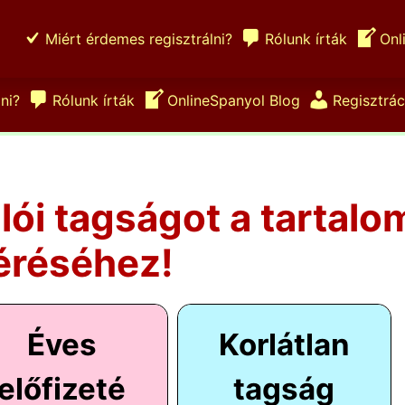
Miért érdemes regisztrálni?
Rólunk írták
Onl
ni?
Rólunk írták
OnlineSpanyol Blog
Regisztrác
ulói tagságot a tartalo
éréséhez!
Éves
Korlátlan
előfizeté
tagság