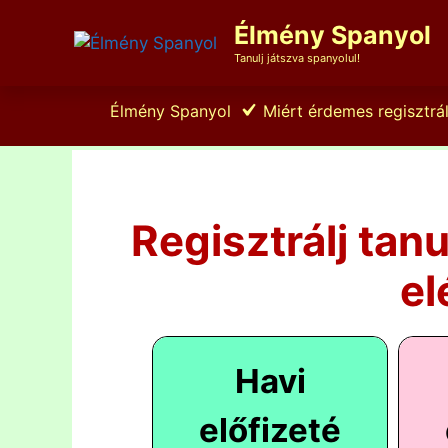
Kilépés
Élmény Spanyol
a
tartalomba
Tanulj játszva spanyolul!
Élmény Spanyol
Miért érdemes regisztrál
Regisztrálj tan
el
Havi
előfizeté