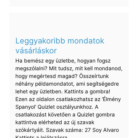
60
mondat
a
repülőtéren,
amit
Leggyakoribb mondatok
tudnod
vásárláskor
kell,
ha
Ha bemész egy üzletbe, hogyan fogsz
megérkezel
megszólalni? Mit tudsz, mit kell mondanod,
Spanyolországba
hogy megértesd magad? Összeírtunk
néhány példamondatot, ami segítségedre
lehet egy üzletben. Kattints a gombra!
Ezen az oldalon csatlakozhatsz az ‘Élmény
Spanyol’ Quizlet osztályunkhoz. A
csatlakozást követően a Quizlet gombra
kattintva elérheted az új szavak
szókártyáit. Szavak száma: 27 Soy Alvaro
Kattints a lejátszásra …