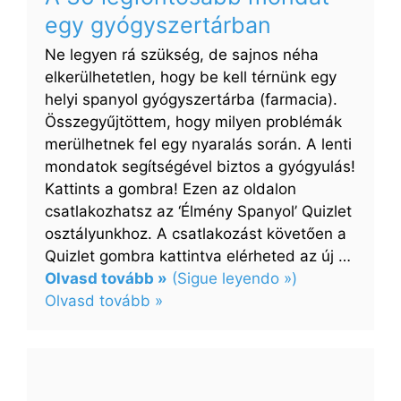
piacon
egy gyógyszertárban
Ne legyen rá szükség, de sajnos néha
elkerülhetetlen, hogy be kell térnünk egy
helyi spanyol gyógyszertárba (farmacia).
Összegyűjtöttem, hogy milyen problémák
merülhetnek fel egy nyaralás során. A lenti
mondatok segítségével biztos a gyógyulás!
Kattints a gombra! Ezen az oldalon
csatlakozhatsz az ‘Élmény Spanyol’ Quizlet
osztályunkhoz. A csatlakozást követően a
Quizlet gombra kattintva elérheted az új …
Olvasd tovább »
(Sigue leyendo »)
:
Olvasd tovább »
A
36
legfontosabb
mondat