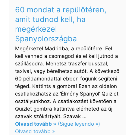
egy
60 mondat a repülőtéren,
gyógyszertárban
amit tudnod kell, ha
megérkezel
Spanyolországba
Megérkezel Madridba, a repülőtérre. Fel
kell venned a csomagod és el kell jutnod a
szállásodra. Mehetsz traszfer busszal,
taxival, vagy bérelhetsz autót. A következő
60 példamondattal ebben fogunk segíteni
téged. Kattints a gombra! Ezen az oldalon
csatlakozhatsz az ‘Élmény Spanyol’ Quizlet
osztályunkhoz. A csatlakozást követően a
Quizlet gombra kattintva elérheted az új
szavak szókártyáit. Szavak …
Olvasd tovább »
(Sigue leyendo »)
:
Olvasd tovább »