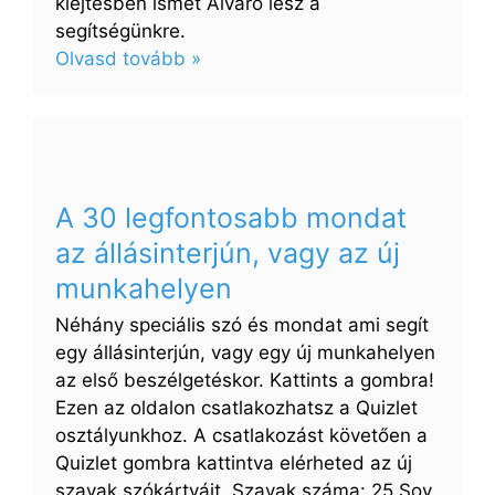
kiejtésben ismét Alvaro lesz a
segítségünkre.
:
Olvasd tovább »
Valentin
napra
–
50
mondat
A 30 legfontosabb mondat
és
az állásinterjún, vagy az új
kifejezés
a
munkahelyen
szerelemre,
Néhány speciális szó és mondat ami segít
spanyol
egy állásinterjún, vagy egy új munkahelyen
nyelven
az első beszélgetéskor. Kattints a gombra!
Ezen az oldalon csatlakozhatsz a Quizlet
osztályunkhoz. A csatlakozást követően a
Quizlet gombra kattintva elérheted az új
szavak szókártyáit. Szavak száma: 25 Soy