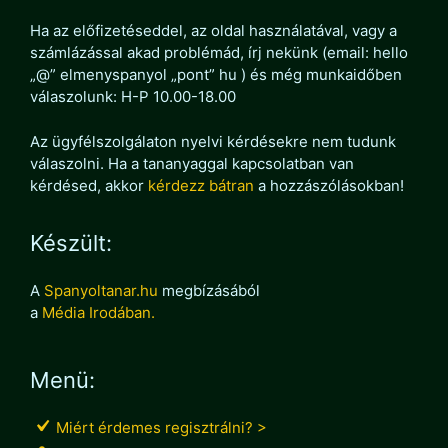
Ha az előfizetéseddel, az oldal használatával, vagy a
számlázással akad problémád, írj nekünk (email: hello
„@” elmenyspanyol „pont” hu ) és még munkaidőben
válaszolunk: H-P 10.00-18.00
Az ügyfélszolgálaton nyelvi kérdésekre nem tudunk
válaszolni. Ha a tananyaggal kapcsolatban van
kérdésed, akkor
kérdezz bátran
a hozzászólásokban!
Készült:
A
Spanyoltanar.hu
megbízásából
a
Média Irodában.
Menü:
Miért érdemes regisztrálni? >