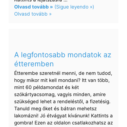
Olvasd tovább »
(Sigue leyendo »)
:
Olvasd tovább »
Leggyakoribb
mondatok
vásárláskor
A legfontosabb mondatok az
étteremben
Étterembe szeretnél menni, de nem tudod,
hogy mikor mit kell mondani? Itt van több,
mint 60 példamondat és két
szókártyacsomag, vagyis minden, amire
szükséged lehet a rendeléstől, a fizetésig.
Tanuld meg őket és bátran mehetsz
lakomázni! Jó étvágyat kívánunk! Kattints a
gombra! Ezen az oldalon csatlakozhatsz az