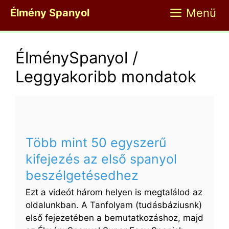
Kilépés
Menü
Élmény Spanyol
a
tartalomba
ÉlménySpanyol /
Leggyakoribb mondatok
Több mint 50 egyszerű
kifejezés az első spanyol
beszélgetésedhez
Ezt a videót három helyen is megtalálod az
oldalunkban. A Tanfolyam (tudásbáziusnk)
első fejezetében a bemutatkozáshoz, majd