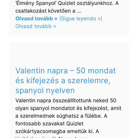
‘Élmény Spanyol’ Quizlet osztályunkhoz. A
csatlakozást követően a …
Olvasd tovább »
(Sigue leyendo »)
:
Olvasd tovább »
A
legfontosabb
mondatok
az
étteremben
Valentin napra – 50 mondat
és kifejezés a szerelemre,
spanyol nyelven
Valentin napra összeállítottunk neked 50
olyan spanyol mondatot és kifejezést, amit
a szerelmednek súghatsz a fülébe. A
fontosabb szavakat Quizlet
szókártyacsomagba emeltük ki. A