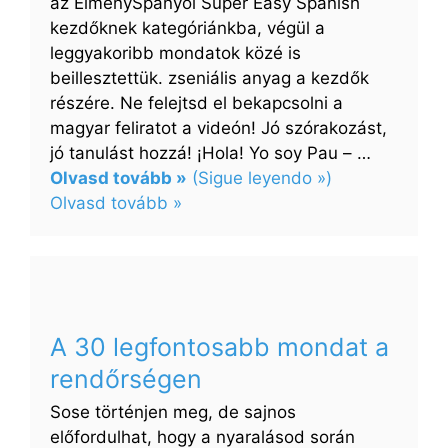
az ÉlménySpanyol Super Easy Spanish
kezdőknek kategóriánkba, végül a
leggyakoribb mondatok közé is
beillesztettük. zseniális anyag a kezdők
részére. Ne felejtsd el bekapcsolni a
magyar feliratot a videón! Jó szórakozást,
jó tanulást hozzá! ¡Hola! Yo soy Pau – …
Olvasd tovább »
(Sigue leyendo »)
:
Olvasd tovább »
Több
mint
50
egyszerű
kifejezés
A 30 legfontosabb mondat a
az
rendőrségen
első
spanyol
Sose történjen meg, de sajnos
beszélgetésedhez
előfordulhat, hogy a nyaralásod során