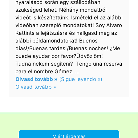
nyaralásod során egy szállodában
szükséged lehet. Néhány mondatból
videót is készítettünk. Ismételd el az alábbi
videóban szereplő mondatokat! Soy Alvaro
Kattints a lejátszásra és hallgasd meg az
alábbi példamondatokat! Buenos
días!/Buenas tardes!/Buenas noches! ¿Me
puede ayudar por favor?Üdvözlöm!
Tudna nekem segíteni? Tengo una reserva
para el nombre Gómez. …
Olvasd tovább »
(Sigue leyendo »)
:
Olvasd tovább »
Az
50
legfontosabb
mondat
egy
szállodában
Miért érdemes