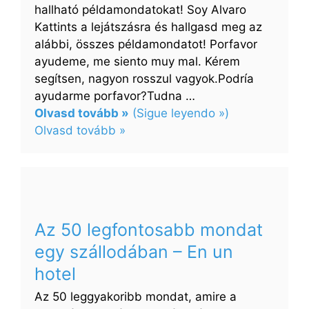
hallható példamondatokat! Soy Alvaro
Kattints a lejátszásra és hallgasd meg az
alábbi, összes példamondatot! Porfavor
ayudeme, me siento muy mal. Kérem
segítsen, nagyon rosszul vagyok.Podría
ayudarme porfavor?Tudna …
Olvasd tovább »
(Sigue leyendo »)
:
Olvasd tovább »
A
30
legfontosabb
mondat
az
Az 50 legfontosabb mondat
orvosnál,
egy szállodában – En un
vagy
a
hotel
kórházban
Az 50 leggyakoribb mondat, amire a