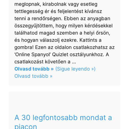
meglopnak, kirabolnak vagy esetleg
tettlegesség ér és feljelentést kívánsz
tenni a rendőrségen. Ebben az anyagban
összegyűjtöttem, hogy milyen kérdésekkel
találhatod magad szemben a helyi őrsön,
és hogyan válaszolj ezekre. Kattints a
gombra! Ezen az oldalon csatlakozhatsz az
‘Online Spanyol’ Quizlet osztályunkhoz. A
csatlakozást követően a …
Olvasd tovább »
(Sigue leyendo »)
:
Olvasd tovább »
A
30
legfontosabb
mondat
a
A 30 legfontosabb mondat a
rendőrségen
piacon