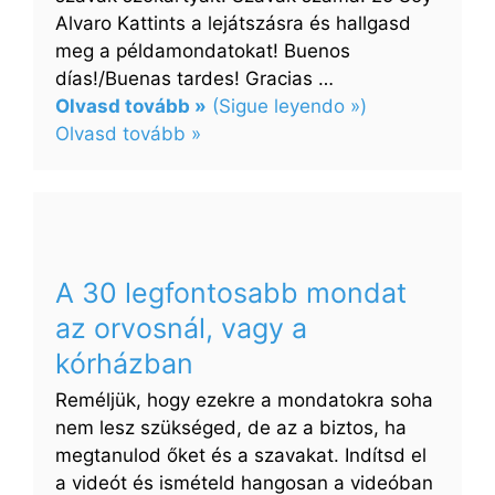
Alvaro Kattints a lejátszásra és hallgasd
meg a példamondatokat! Buenos
días!/Buenas tardes! Gracias …
Olvasd tovább »
(Sigue leyendo »)
:
Olvasd tovább »
A
30
legfontosabb
mondat
az
A 30 legfontosabb mondat
állásinterjún,
az orvosnál, vagy a
vagy
az
kórházban
új
Reméljük, hogy ezekre a mondatokra soha
munkahelyen
nem lesz szükséged, de az a biztos, ha
megtanulod őket és a szavakat. Indítsd el
a videót és ismételd hangosan a videóban