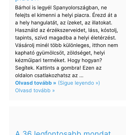
Bárhol is legyél Spanyolországban, ne
felejts el kimenni a helyi piacra. Érezd át a
a hely hangulatát, az ízeket, az illatokat.
Használd az érzékszerveidet, láss, kóstolj,
tapints, szívd magadba a helyi életérzést.
Vásárolj minél több különleges, itthon nem
kapható gyümölcsöt, zöldséget, helyi
kézműipari terméket. Hogy hogyan?
Segítek. Kattints a gombra! Ezen az
oldalon csatlakozhatsz az …
Olvasd tovább »
(Sigue leyendo »)
:
Olvasd tovább »
A
30
legfontosabb
mondat
a
A 36 legfontosabb mondat