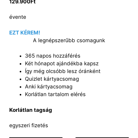
129.900Ft
évente
EZT KÉREM!
A legnépszerűbb csomagunk
365 napos hozzáférés
Két hónapot ajándékba kapsz
Így még olcsóbb lesz óránként
Quizlet kártyacsomag
Anki kártyacsomag
Korlátlan tartalom elérés
Korlátlan tagság
egyszeri fizetés