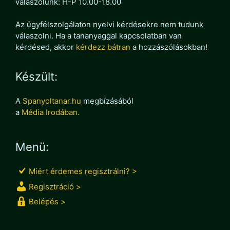
válaszolunk: H-P 10.00-18.00
Az ügyfélszolgálaton nyelvi kérdésekre nem tudunk
válaszolni. Ha a tananyaggal kapcsolatban van
kérdésed, akkor
kérdezz bátran
a hozzászólásokban!
Készült:
A
Spanyoltanar.hu
megbízásából
a
Média Irodában.
Menü:
Miért érdemes regisztrálni? >
Regisztráció >
Belépés >