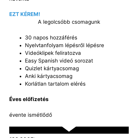
EZT KÉREM!
A legolcsóbb csomagunk
30 napos hozzáférés
Nyelvtanfolyam lépésről lépésre
Videóklipek feliratozva
Easy Spanish videó sorozat
Quizlet kártyacsomag
Anki kártyacsomag
Korlátlan tartalom elérés
Éves előfizetés
évente ismétlődő