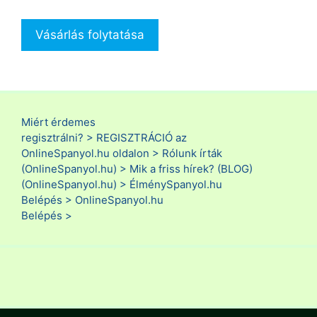
Vásárlás folytatása
Miért érdemes
regisztrálni? >
REGISZTRÁCIÓ az
OnlineSpanyol.hu oldalon >
Rólunk írták
(OnlineSpanyol.hu) >
Mik a friss hírek? (BLOG)
(OnlineSpanyol.hu) >
ÉlménySpanyol.hu
Belépés >
OnlineSpanyol.hu
Belépés >