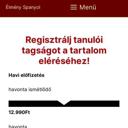
Kilépés
Menü
Élmény Spanyol
a
tartalomba
Regisztrálj tanulói
tagságot a tartalom
eléréséhez!
Havi előfizetés
havonta ismétlődő
12.990Ft
havonta